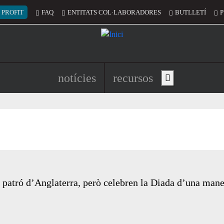
 del compte d'usuari
 PROFIT
FAQ
ENTITATS COL·LABORADORES
BUTLLETÍ
P
Navegació principal de l'encapç
notícies
recursos
Show main menu
s patró d’Anglaterra, però celebren la Diada d’una mane