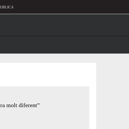
UBLICA
alament
ra molt diferent”