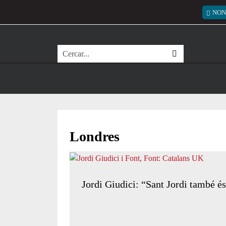
Vés al contingut
Menú
NON
Cerca
Londres
Jordi Giudici: “Sant Jordi també é