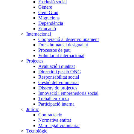
Exclusió social
Gènere
Gent Gran
Migracions
Dependència
Educació
Internacional
Cooperació al desenvolupament
Drets humans i desigualtat
Processos de pau
Voluntariat internacional
Projectes
Avaluació i qualitat
Direcció i gestió ONG
Responsabilitat social
Gestió del voluntariat
Disseny de projectes
Innovació i emprenedoria social
Treball en xarxa
Participació interna
Jurídic
Contractació
Normativa entitat
Marc legal voluntariat
Tecnològic