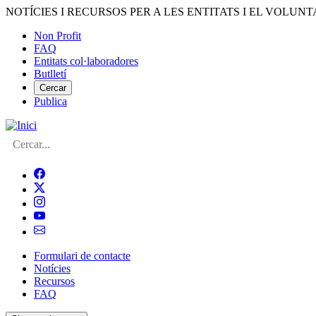
Vés
NOTÍCIES I RECURSOS PER A LES ENTITATS I EL VOLUNT
al
Non Profit
contingut
FAQ
Menú
Entitats col·laboradores
del
Butlletí
compte
Cercar
Publica
d'usuari
Cerca
Formulari de contacte
Notícies
Navegació
Recursos
principal
FAQ
de