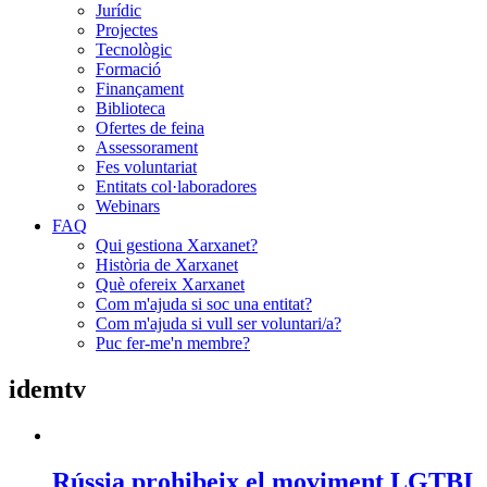
Jurídic
Projectes
Tecnològic
Formació
Finançament
Biblioteca
Ofertes de feina
Assessorament
Fes voluntariat
Entitats col·laboradores
Webinars
FAQ
Qui gestiona Xarxanet?
Història de Xarxanet
Què ofereix Xarxanet
Com m'ajuda si soc una entitat?
Com m'ajuda si vull ser voluntari/a?
Puc fer-me'n membre?
idemtv
Rússia prohibeix el moviment LGTBI