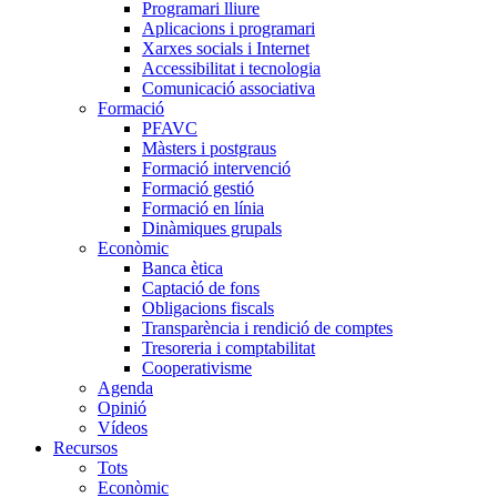
Programari lliure
Aplicacions i programari
Xarxes socials i Internet
Accessibilitat i tecnologia
Comunicació associativa
Formació
PFAVC
Màsters i postgraus
Formació intervenció
Formació gestió
Formació en línia
Dinàmiques grupals
Econòmic
Banca ètica
Captació de fons
Obligacions fiscals
Transparència i rendició de comptes
Tresoreria i comptabilitat
Cooperativisme
Agenda
Opinió
Vídeos
Recursos
Tots
Econòmic