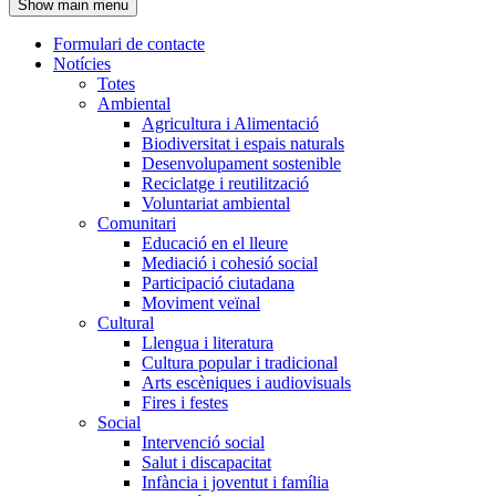
Show main menu
l'encapçalament
Formulari de contacte
Notícies
Navegació
Totes
principal
Ambiental
Agricultura i Alimentació
Biodiversitat i espais naturals
Desenvolupament sostenible
Reciclatge i reutilització
Voluntariat ambiental
Comunitari
Educació en el lleure
Mediació i cohesió social
Participació ciutadana
Moviment veïnal
Cultural
Llengua i literatura
Cultura popular i tradicional
Arts escèniques i audiovisuals
Fires i festes
Social
Intervenció social
Salut i discapacitat
Infància i joventut i família