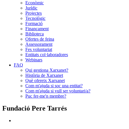
Econòmic
Jurídic
Projectes
Tecnològic
Formació
Finançament
Biblioteca
Ofertes de feina
Assessorament
Fes voluntariat
Entitats col·laboradores
Webinars
FAQ
Qui gestiona Xarxanet?
Història de Xarxanet
Què ofereix Xarxanet
Com m'ajuda si soc una entitat?
Com m'ajuda si vull ser voluntari/a?
Puc fer-me'n membre?
Fundació Pere Tarrés