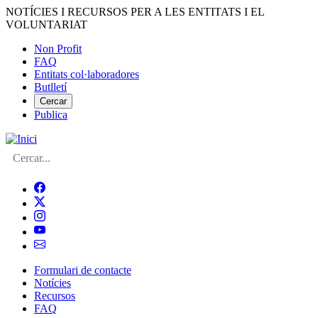
Vés
NOTÍCIES I RECURSOS PER A LES ENTITATS I EL
al
VOLUNTARIAT
contingut
Non Profit
FAQ
Menú
Entitats col·laboradores
del
Butlletí
compte
Cercar
Publica
d'usuari
Cerca
Formulari de contacte
Notícies
Navegació
Recursos
principal
FAQ