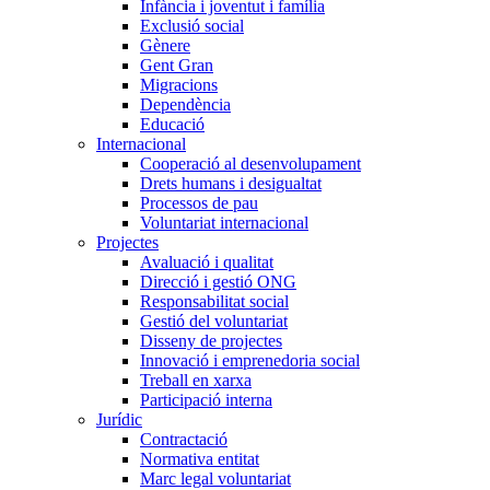
Infància i joventut i família
Exclusió social
Gènere
Gent Gran
Migracions
Dependència
Educació
Internacional
Cooperació al desenvolupament
Drets humans i desigualtat
Processos de pau
Voluntariat internacional
Projectes
Avaluació i qualitat
Direcció i gestió ONG
Responsabilitat social
Gestió del voluntariat
Disseny de projectes
Innovació i emprenedoria social
Treball en xarxa
Participació interna
Jurídic
Contractació
Normativa entitat
Marc legal voluntariat