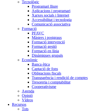
Tecnològic
Programari lliure
Aplicacions i programari
Xarxes socials i Internet
Accessibilitat i tecnologia
Comunicació associativa
Formació
PFAVC
Màsters i postgraus
Formació intervenció
Formació gestió
Formació en línia
Dinàmiques grupals
Econòmic
Banca ètica
Captació de fons
Obligacions fiscals
Transparència i rendició de comptes
Tresoreria i comptabilitat
Cooperativisme
Agenda
Opinió
Vídeos
Recursos
Tots