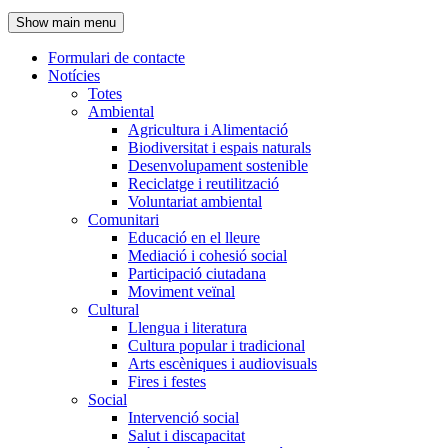
de
Show main menu
l'encapçalament
Formulari de contacte
Notícies
Navegació
Totes
principal
Ambiental
Agricultura i Alimentació
Biodiversitat i espais naturals
Desenvolupament sostenible
Reciclatge i reutilització
Voluntariat ambiental
Comunitari
Educació en el lleure
Mediació i cohesió social
Participació ciutadana
Moviment veïnal
Cultural
Llengua i literatura
Cultura popular i tradicional
Arts escèniques i audiovisuals
Fires i festes
Social
Intervenció social
Salut i discapacitat