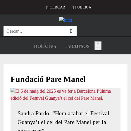
Vés al contingut
Menú del compte d'usuari
CERCAR
PUBLICA
Cerca
Navegació principal de l'encapç
notícies
recursos
Show main menu
Fundació Pare Manel
Sandra Pardo: “Hem acabat el Festival
Guanya’t el cel del Pare Manel per la
porta gran”