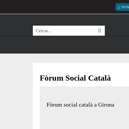
Vés al contingut
Menú
NON
Cerca
Fòrum Social Català
Fòrum social català a Girona