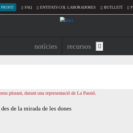
 del compte d'usuari
 PROFIT
FAQ
ENTITATS COL·LABORADORES
BUTLLETÍ
P
Navegació principal de l'encapç
notícies
recursos
Show main menu
 des de la mirada de les dones