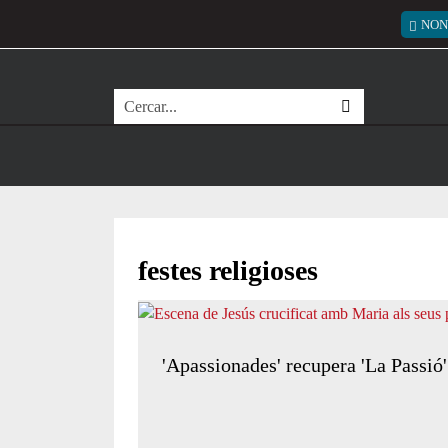
Vés al contingut
Menú
NON
Cerca
festes religioses
'Apassionades' recupera 'La Passió'