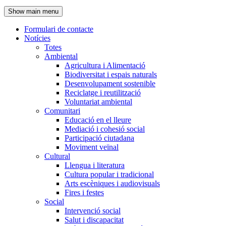
de
Show main menu
l'encapçalament
Formulari de contacte
Notícies
Navegació
Totes
principal
Ambiental
Agricultura i Alimentació
Biodiversitat i espais naturals
Desenvolupament sostenible
Reciclatge i reutilització
Voluntariat ambiental
Comunitari
Educació en el lleure
Mediació i cohesió social
Participació ciutadana
Moviment veïnal
Cultural
Llengua i literatura
Cultura popular i tradicional
Arts escèniques i audiovisuals
Fires i festes
Social
Intervenció social
Salut i discapacitat