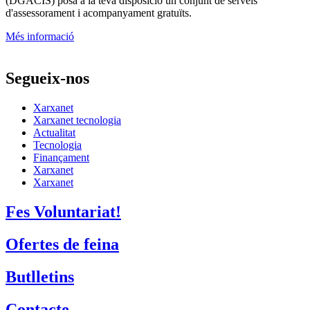
(DGACIS)
posa a la teva disposició un conjunt de serveis
d'assessorament i acompanyament gratuïts.
Més informació
Segueix-nos
Xarxanet
Xarxanet tecnologia
Actualitat
Tecnologia
Finançament
Xarxanet
Xarxanet
Fes Voluntariat!
Ofertes de feina
Butlletins
Contacte