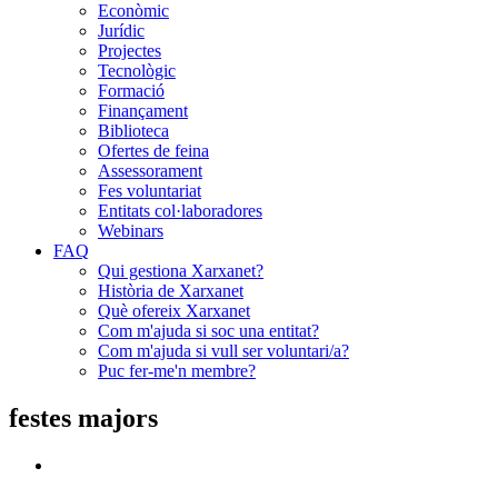
Econòmic
Jurídic
Projectes
Tecnològic
Formació
Finançament
Biblioteca
Ofertes de feina
Assessorament
Fes voluntariat
Entitats col·laboradores
Webinars
FAQ
Qui gestiona Xarxanet?
Història de Xarxanet
Què ofereix Xarxanet
Com m'ajuda si soc una entitat?
Com m'ajuda si vull ser voluntari/a?
Puc fer-me'n membre?
festes majors