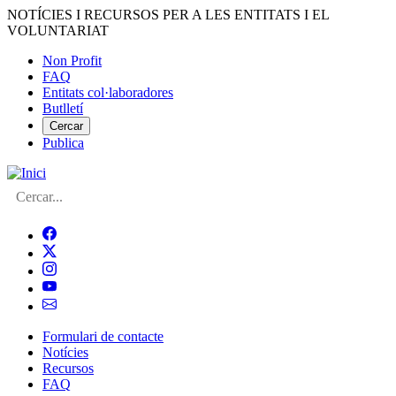
Vés
NOTÍCIES I RECURSOS PER A LES ENTITATS I EL
al
VOLUNTARIAT
contingut
Non Profit
FAQ
Menú
Entitats col·laboradores
del
Butlletí
compte
Cercar
Publica
d'usuari
Cerca
Formulari de contacte
Notícies
Navegació
Recursos
principal
FAQ