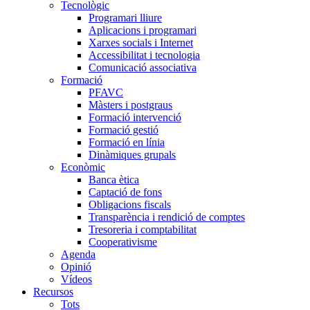
Tecnològic
Programari lliure
Aplicacions i programari
Xarxes socials i Internet
Accessibilitat i tecnologia
Comunicació associativa
Formació
PFAVC
Màsters i postgraus
Formació intervenció
Formació gestió
Formació en línia
Dinàmiques grupals
Econòmic
Banca ètica
Captació de fons
Obligacions fiscals
Transparència i rendició de comptes
Tresoreria i comptabilitat
Cooperativisme
Agenda
Opinió
Vídeos
Recursos
Tots