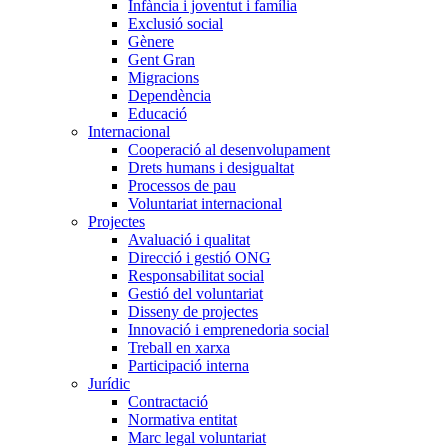
Infància i joventut i família
Exclusió social
Gènere
Gent Gran
Migracions
Dependència
Educació
Internacional
Cooperació al desenvolupament
Drets humans i desigualtat
Processos de pau
Voluntariat internacional
Projectes
Avaluació i qualitat
Direcció i gestió ONG
Responsabilitat social
Gestió del voluntariat
Disseny de projectes
Innovació i emprenedoria social
Treball en xarxa
Participació interna
Jurídic
Contractació
Normativa entitat
Marc legal voluntariat