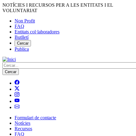
Vés
NOTÍCIES I RECURSOS PER A LES ENTITATS I EL
al
VOLUNTARIAT
contingut
Non Profit
FAQ
Menú
Entitats col·laboradores
del
Butlletí
compte
Cercar
Publica
d'usuari
Cerca
Formulari de contacte
Notícies
Navegació
Recursos
principal
FAQ