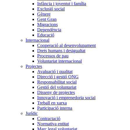
Infància i joventut i família
Exclusió social
Gènere
Gent Gran
Migracions
Dependència
Educació
Internacional
Cooperació al desenvolupament
Drets humans i desigualtat
Processos de pau
Voluntariat internacional
Projectes
Avaluació i qualitat
Direcció i gestió ONG
Responsabilitat social
Gestió del voluntariat
Disseny de projectes
Innovació i emprenedoria social
Treball en xarxa
Participació interna
Jurídic
Contractació
Normativa entitat
Marc legal voluntariat