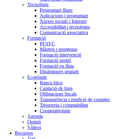
Tecnològic
Programari lliure
Aplicacions i programari
Xarxes socials i Internet
Accessibilitat i tecnologia
Comunicació associativa
Formació
PFAVC
Màsters i postgraus
Formació intervenció
Formació gestió
Formació en línia
Dinàmiques grupals
Econòmic
Banca ètica
Captació de fons
Obligacions fiscals
Transparència i rendició de comptes
Tresoreria i comptabilitat
Cooperativisme
Agenda
Opinió
Vídeos
Recursos
Tots