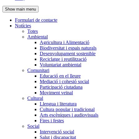
de
Show main menu
l'encapçalament
Formulari de contacte
Notícies
Navegació
Totes
principal
Ambiental
Agricultura i Alimentació
Biodiversitat i espais naturals
Desenvolupament sostenible
Reciclatge i reutilització
Voluntariat ambiental
Comunitari
Educació en el lleure
Mediació i cohesió social
Participació ciutadana
Moviment veïnal
Cultural
Llengua i literatura
Cultura popular i tradicional
Arts escèniques i audiovisuals
Fires i festes
Social
Intervenció social
Salut i discapacitat