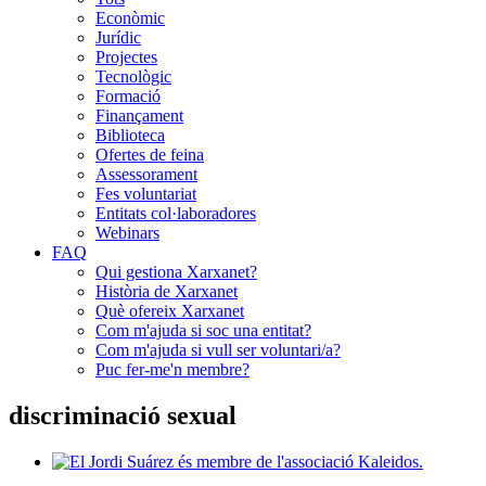
Econòmic
Jurídic
Projectes
Tecnològic
Formació
Finançament
Biblioteca
Ofertes de feina
Assessorament
Fes voluntariat
Entitats col·laboradores
Webinars
FAQ
Qui gestiona Xarxanet?
Història de Xarxanet
Què ofereix Xarxanet
Com m'ajuda si soc una entitat?
Com m'ajuda si vull ser voluntari/a?
Puc fer-me'n membre?
discriminació sexual