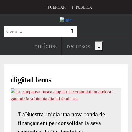
Vés al contingut
Menú del compte d'usuari
CERCAR
PUBLICA
Cerca
Navegació principal de l'encapç
notícies
recursos
Show main menu
digital fems
'LaNuestra' inicia una nova ronda de
finançament per consolidar la seva
comunitat digital feminista