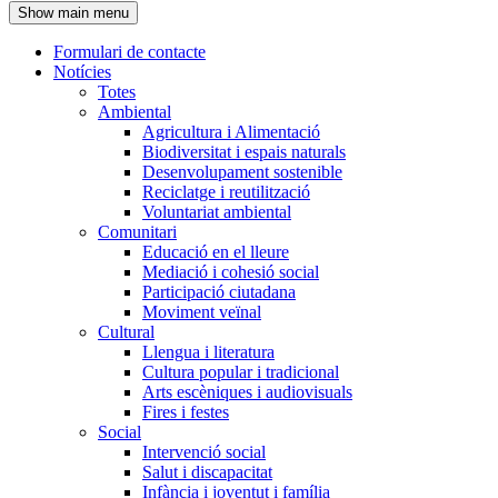
Show main menu
l'encapçalament
Formulari de contacte
Notícies
Navegació
Totes
principal
Ambiental
Agricultura i Alimentació
Biodiversitat i espais naturals
Desenvolupament sostenible
Reciclatge i reutilització
Voluntariat ambiental
Comunitari
Educació en el lleure
Mediació i cohesió social
Participació ciutadana
Moviment veïnal
Cultural
Llengua i literatura
Cultura popular i tradicional
Arts escèniques i audiovisuals
Fires i festes
Social
Intervenció social
Salut i discapacitat
Infància i joventut i família