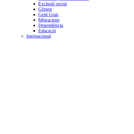
Exclusió social
Gènere
Gent Gran
Migracions
Dependència
Educació
Internacional
Cooperació al desenvolupament
Drets humans i desigualtat
Processos de pau
Voluntariat internacional
Projectes
Avaluació i qualitat
Direcció i gestió ONG
Responsabilitat social
Gestió del voluntariat
Disseny de projectes
Innovació i emprenedoria social
Treball en xarxa
Participació interna
Jurídic
Contractació
Normativa entitat
Marc legal voluntariat
Tecnològic