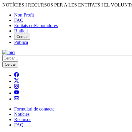
Vés
NOTÍCIES I RECURSOS PER A LES ENTITATS I EL VOLUNT
al
Non Profit
contingut
FAQ
Menú
Entitats col·laboradores
del
Butlletí
compte
Cercar
Publica
d'usuari
Cerca
Formulari de contacte
Notícies
Navegació
Recursos
principal
FAQ
de