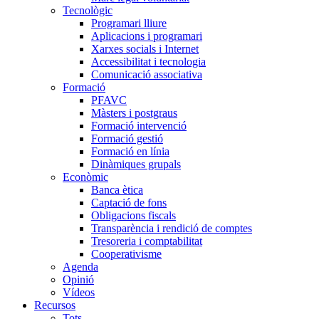
Tecnològic
Programari lliure
Aplicacions i programari
Xarxes socials i Internet
Accessibilitat i tecnologia
Comunicació associativa
Formació
PFAVC
Màsters i postgraus
Formació intervenció
Formació gestió
Formació en línia
Dinàmiques grupals
Econòmic
Banca ètica
Captació de fons
Obligacions fiscals
Transparència i rendició de comptes
Tresoreria i comptabilitat
Cooperativisme
Agenda
Opinió
Vídeos
Recursos
Tots