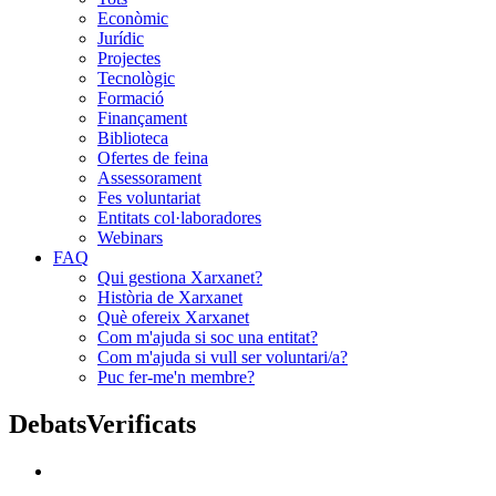
Econòmic
Jurídic
Projectes
Tecnològic
Formació
Finançament
Biblioteca
Ofertes de feina
Assessorament
Fes voluntariat
Entitats col·laboradores
Webinars
FAQ
Qui gestiona Xarxanet?
Història de Xarxanet
Què ofereix Xarxanet
Com m'ajuda si soc una entitat?
Com m'ajuda si vull ser voluntari/a?
Puc fer-me'n membre?
DebatsVerificats