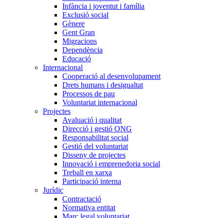
Infància i joventut i família
Exclusió social
Gènere
Gent Gran
Migracions
Dependència
Educació
Internacional
Cooperació al desenvolupament
Drets humans i desigualtat
Processos de pau
Voluntariat internacional
Projectes
Avaluació i qualitat
Direcció i gestió ONG
Responsabilitat social
Gestió del voluntariat
Disseny de projectes
Innovació i emprenedoria social
Treball en xarxa
Participació interna
Jurídic
Contractació
Normativa entitat
Marc legal voluntariat