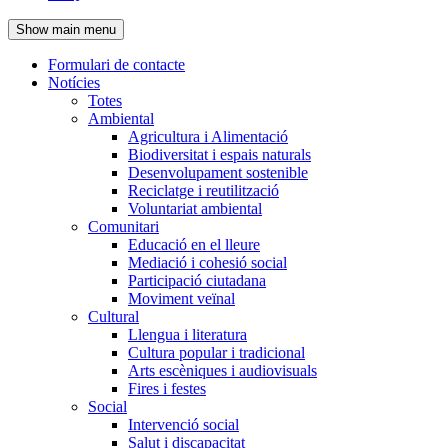
de
Show main menu
l'encapçalament
Formulari de contacte
Notícies
Navegació
Totes
principal
Ambiental
Agricultura i Alimentació
Biodiversitat i espais naturals
Desenvolupament sostenible
Reciclatge i reutilització
Voluntariat ambiental
Comunitari
Educació en el lleure
Mediació i cohesió social
Participació ciutadana
Moviment veïnal
Cultural
Llengua i literatura
Cultura popular i tradicional
Arts escèniques i audiovisuals
Fires i festes
Social
Intervenció social
Salut i discapacitat