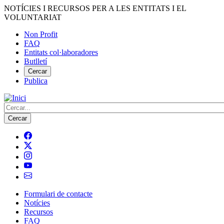
Vés
NOTÍCIES I RECURSOS PER A LES ENTITATS I EL
al
VOLUNTARIAT
contingut
Non Profit
FAQ
Menú
Entitats col·laboradores
del
Butlletí
compte
Cercar
Publica
d'usuari
Cerca
Formulari de contacte
Notícies
Navegació
Recursos
principal
FAQ