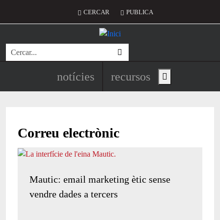
Vés al contingut
Menú del compte d'usuari
CERCAR
PUBLICA
Cerca
Navegació principal de l'encapç
notícies
recursos
Show main menu
Correu electrònic
Mautic: email marketing ètic sense
vendre dades a tercers