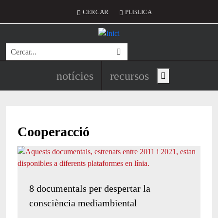
Vés al contingut
Menú del compte d'usuari
CERCAR
PUBLICA
Cerca
Navegació principal de l'encapç
notícies
recursos
Show main menu
Cooperacció
8 documentals per despertar la
consciència mediambiental