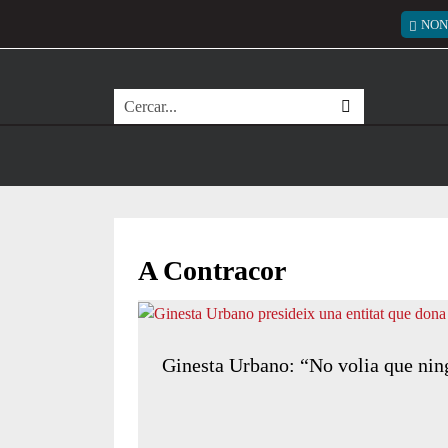
Vés al contingut
Menú
NON
Cerca
A Contracor
Ginesta Urbano: “No volia que ning