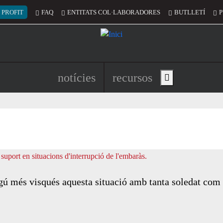
 del compte d'usuari
 PROFIT
FAQ
ENTITATS COL·LABORADORES
BUTLLETÍ
P
Navegació principal de l'encapç
notícies
recursos
Show main menu
ú més visqués aquesta situació amb tanta soledat com l