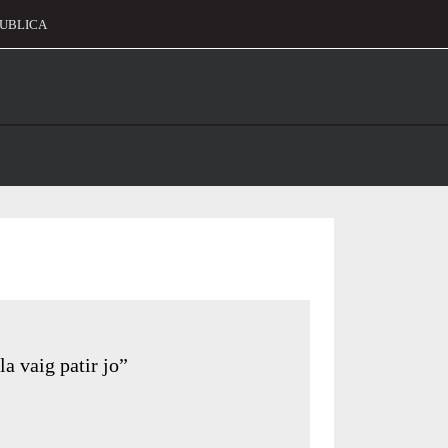
UBLICA
alament
a vaig patir jo”