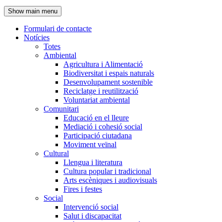
de
Show main menu
l'encapçalament
Formulari de contacte
Notícies
Navegació
Totes
principal
Ambiental
Agricultura i Alimentació
Biodiversitat i espais naturals
Desenvolupament sostenible
Reciclatge i reutilització
Voluntariat ambiental
Comunitari
Educació en el lleure
Mediació i cohesió social
Participació ciutadana
Moviment veïnal
Cultural
Llengua i literatura
Cultura popular i tradicional
Arts escèniques i audiovisuals
Fires i festes
Social
Intervenció social
Salut i discapacitat