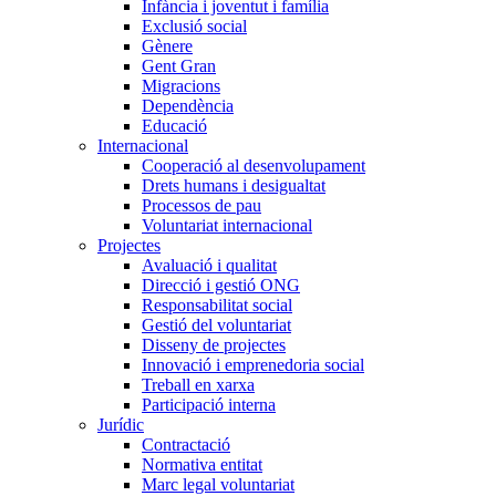
Infància i joventut i família
Exclusió social
Gènere
Gent Gran
Migracions
Dependència
Educació
Internacional
Cooperació al desenvolupament
Drets humans i desigualtat
Processos de pau
Voluntariat internacional
Projectes
Avaluació i qualitat
Direcció i gestió ONG
Responsabilitat social
Gestió del voluntariat
Disseny de projectes
Innovació i emprenedoria social
Treball en xarxa
Participació interna
Jurídic
Contractació
Normativa entitat
Marc legal voluntariat