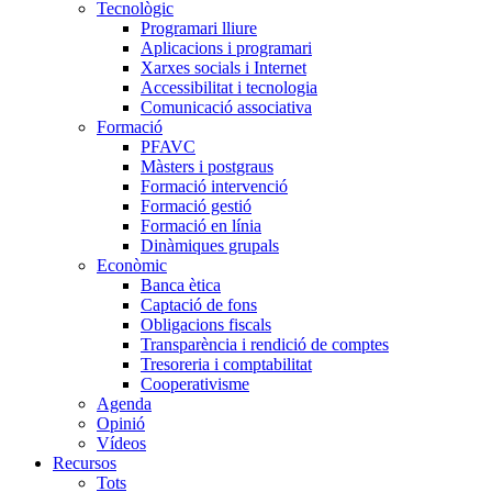
Tecnològic
Programari lliure
Aplicacions i programari
Xarxes socials i Internet
Accessibilitat i tecnologia
Comunicació associativa
Formació
PFAVC
Màsters i postgraus
Formació intervenció
Formació gestió
Formació en línia
Dinàmiques grupals
Econòmic
Banca ètica
Captació de fons
Obligacions fiscals
Transparència i rendició de comptes
Tresoreria i comptabilitat
Cooperativisme
Agenda
Opinió
Vídeos
Recursos
Tots