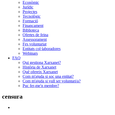
Econòmic
Jurídic
Projectes
Tecnològic
Formació
Finançament
Biblioteca
Ofertes de feina
Assessorament
Fes voluntariat
Entitats col·laboradores
Webinars
FAQ
Qui gestiona Xarxanet?
Història de Xarxanet
Què ofereix Xarxanet
Com m'ajuda si soc una entitat?
Com m'ajuda si vull ser voluntari/a?
Puc fer-me'n membre?
censura