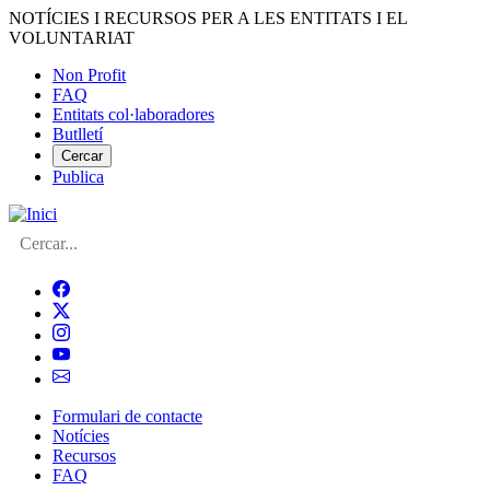
Vés
NOTÍCIES I RECURSOS PER A LES ENTITATS I EL
al
VOLUNTARIAT
contingut
Non Profit
FAQ
Menú
Entitats col·laboradores
del
Butlletí
compte
Cercar
Publica
d'usuari
Cerca
Formulari de contacte
Notícies
Navegació
Recursos
principal
FAQ