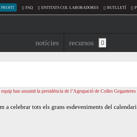
 del compte d'usuari
 PROFIT
FAQ
ENTITATS COL·LABORADORES
BUTLLETÍ
P
Navegació principal de l'encapç
notícies
recursos
Show main menu
m a celebrar tots els grans esdeveniments del calendar