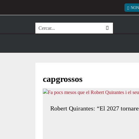
Vés al contingut
Menú
NON
Cerca
capgrossos
Robert Quirantes: “El 2027 tornare