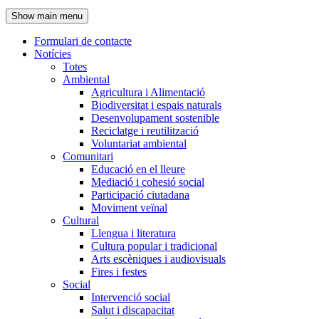
de
Show main menu
l'encapçalament
Formulari de contacte
Notícies
Navegació
Totes
principal
Ambiental
Agricultura i Alimentació
Biodiversitat i espais naturals
Desenvolupament sostenible
Reciclatge i reutilització
Voluntariat ambiental
Comunitari
Educació en el lleure
Mediació i cohesió social
Participació ciutadana
Moviment veïnal
Cultural
Llengua i literatura
Cultura popular i tradicional
Arts escèniques i audiovisuals
Fires i festes
Social
Intervenció social
Salut i discapacitat