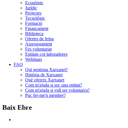
Econòmic
Jurídic
Projectes
Tecnològic
Formació
Finançament
Biblioteca
Ofertes de feina
Assessorament
Fes voluntariat
Entitats col·laboradores
Webinars
FAQ
Qui gestiona Xarxanet?
Història de Xarxanet
Què ofereix Xarxanet
Com m'ajuda si soc una entitat?
Com m'ajuda si vull ser voluntari/a?
Puc fer-me'n membre?
Baix Ebre