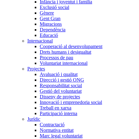
Infància i joventut i família
Exclusió social
Gènere
Gent Gran
Migracions
Dependència
Educació
Internacional
Cooperació al desenvolupament
Drets humans i desigualtat
Processos de pau
Voluntariat internacional
Projectes
Avaluació i qualitat
Direcció i gestió ONG
Responsabilitat social
Gestió del voluntariat
Disseny de projectes
Innovació i emprenedoria social
Treball en xarxa
Participació interna
Jurídic
Contractació
Normativa entitat
Marc legal voluntariat