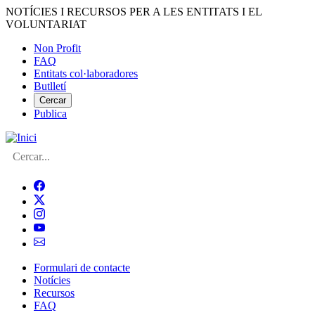
Vés
NOTÍCIES I RECURSOS PER A LES ENTITATS I EL
al
VOLUNTARIAT
contingut
Non Profit
FAQ
Menú
Entitats col·laboradores
del
Butlletí
compte
Cercar
Publica
d'usuari
Cerca
Formulari de contacte
Notícies
Navegació
Recursos
principal
FAQ