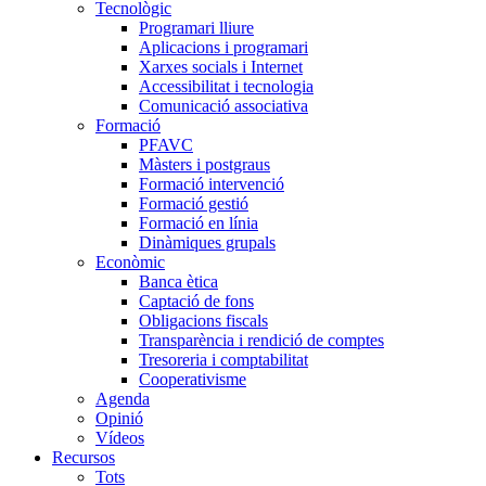
Tecnològic
Programari lliure
Aplicacions i programari
Xarxes socials i Internet
Accessibilitat i tecnologia
Comunicació associativa
Formació
PFAVC
Màsters i postgraus
Formació intervenció
Formació gestió
Formació en línia
Dinàmiques grupals
Econòmic
Banca ètica
Captació de fons
Obligacions fiscals
Transparència i rendició de comptes
Tresoreria i comptabilitat
Cooperativisme
Agenda
Opinió
Vídeos
Recursos
Tots