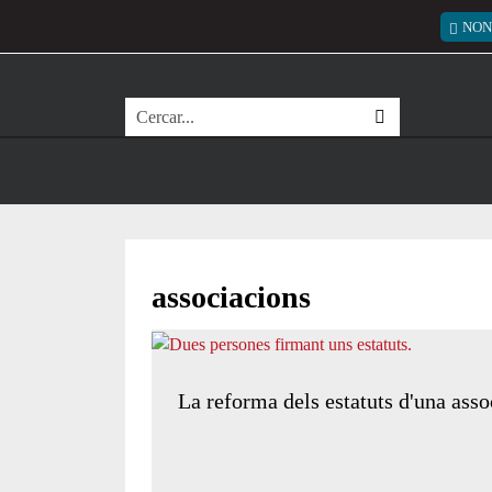
Vés al contingut
Menú
NON
Cerca
associacions
La reforma dels estatuts d'una asso