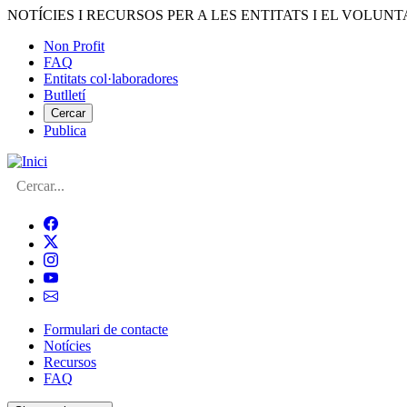
Vés
NOTÍCIES I RECURSOS PER A LES ENTITATS I EL VOLUNT
al
Non Profit
contingut
FAQ
Menú
Entitats col·laboradores
del
Butlletí
compte
Cercar
Publica
d'usuari
Cerca
Formulari de contacte
Notícies
Navegació
Recursos
principal
FAQ
de