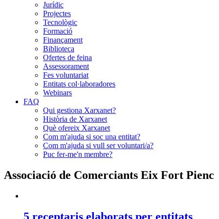
Jurídic
Projectes
Tecnològic
Formació
Finançament
Biblioteca
Ofertes de feina
Assessorament
Fes voluntariat
Entitats col·laboradores
Webinars
FAQ
Qui gestiona Xarxanet?
Història de Xarxanet
Què ofereix Xarxanet
Com m'ajuda si soc una entitat?
Com m'ajuda si vull ser voluntari/a?
Puc fer-me'n membre?
Associació de Comerciants Eix Fort Pienc
5 receptaris elaborats per entitats