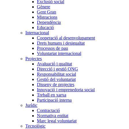
Exclusió social
Gènere
Gent Gran
Migracions
Dependència
Educació
Internacional
Cooperació al desenvolupament
Drets humans i desigualtat
Processos de pau
Voluntariat internacional
Projectes
Avaluació i qualitat
Direcció i gestió ONG
Responsabilitat social
Gestió del voluntariat
Disseny de projectes
Innovació i emprenedoria social
Treball en xarxa
Participació interna
Jurídic
Contractació
Normativa entitat
Marc legal voluntariat
Tecnològic