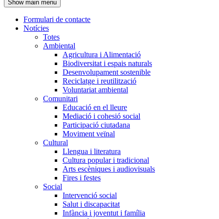
Show main menu
l'encapçalament
Formulari de contacte
Notícies
Navegació
Totes
principal
Ambiental
Agricultura i Alimentació
Biodiversitat i espais naturals
Desenvolupament sostenible
Reciclatge i reutilització
Voluntariat ambiental
Comunitari
Educació en el lleure
Mediació i cohesió social
Participació ciutadana
Moviment veïnal
Cultural
Llengua i literatura
Cultura popular i tradicional
Arts escèniques i audiovisuals
Fires i festes
Social
Intervenció social
Salut i discapacitat
Infància i joventut i família