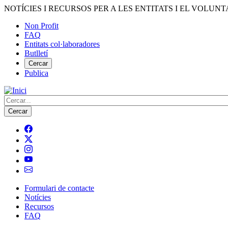
Vés
NOTÍCIES I RECURSOS PER A LES ENTITATS I EL VOLUNT
al
Non Profit
contingut
FAQ
Menú
Entitats col·laboradores
del
Butlletí
compte
Cercar
Publica
d'usuari
Cerca
Formulari de contacte
Notícies
Navegació
Recursos
principal
FAQ
de