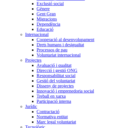
Exclusió social
Gènere
Gent Gran
Migracions
Dependència
Educació
Internacional
Cooperació al desenvolupament
Drets humans i desigualtat
Processos de pau
Voluntariat internacional
Projectes
Avaluació i qualitat
Direcció i gestió ONG
Responsabilitat social
Gestió del voluntariat
Disseny de projectes
Innovació i emprenedoria social
Treball en xarxa
Participació interna
Jurídic
Contractació
Normativa entitat
Marc legal voluntariat
Tecnològic