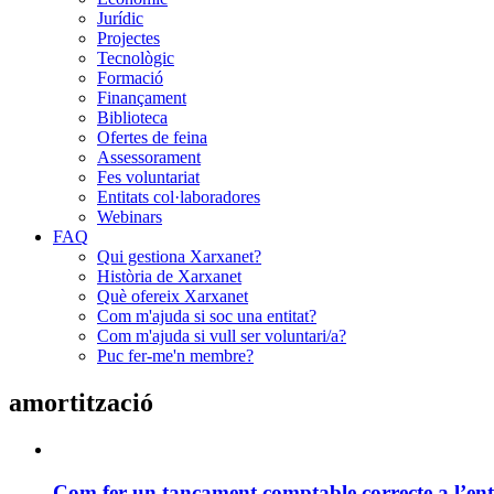
Jurídic
Projectes
Tecnològic
Formació
Finançament
Biblioteca
Ofertes de feina
Assessorament
Fes voluntariat
Entitats col·laboradores
Webinars
FAQ
Qui gestiona Xarxanet?
Història de Xarxanet
Què ofereix Xarxanet
Com m'ajuda si soc una entitat?
Com m'ajuda si vull ser voluntari/a?
Puc fer-me'n membre?
amortització
Com fer un tancament comptable correcte a l’ent