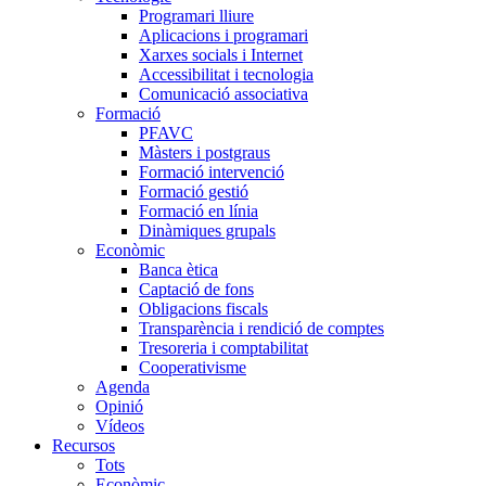
Programari lliure
Aplicacions i programari
Xarxes socials i Internet
Accessibilitat i tecnologia
Comunicació associativa
Formació
PFAVC
Màsters i postgraus
Formació intervenció
Formació gestió
Formació en línia
Dinàmiques grupals
Econòmic
Banca ètica
Captació de fons
Obligacions fiscals
Transparència i rendició de comptes
Tresoreria i comptabilitat
Cooperativisme
Agenda
Opinió
Vídeos
Recursos
Tots
Econòmic