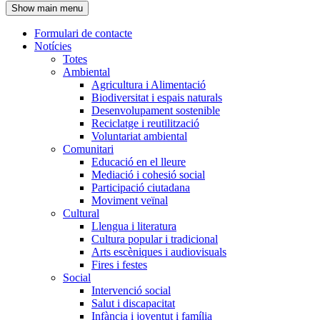
Show main menu
l'encapçalament
Formulari de contacte
Notícies
Navegació
Totes
principal
Ambiental
Agricultura i Alimentació
Biodiversitat i espais naturals
Desenvolupament sostenible
Reciclatge i reutilització
Voluntariat ambiental
Comunitari
Educació en el lleure
Mediació i cohesió social
Participació ciutadana
Moviment veïnal
Cultural
Llengua i literatura
Cultura popular i tradicional
Arts escèniques i audiovisuals
Fires i festes
Social
Intervenció social
Salut i discapacitat
Infància i joventut i família