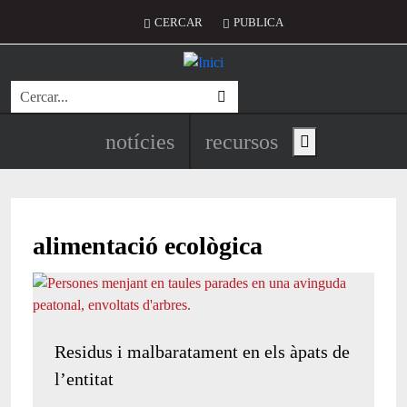
Vés al contingut
Menú del compte d'usuari
CERCAR
PUBLICA
Cerca
Navegació principal de l'encapç
notícies
recursos
Show main menu
alimentació ecològica
Residus i malbaratament en els àpats de
l’entitat