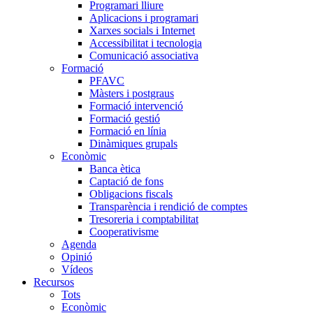
Programari lliure
Aplicacions i programari
Xarxes socials i Internet
Accessibilitat i tecnologia
Comunicació associativa
Formació
PFAVC
Màsters i postgraus
Formació intervenció
Formació gestió
Formació en línia
Dinàmiques grupals
Econòmic
Banca ètica
Captació de fons
Obligacions fiscals
Transparència i rendició de comptes
Tresoreria i comptabilitat
Cooperativisme
Agenda
Opinió
Vídeos
Recursos
Tots
Econòmic