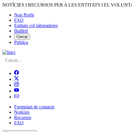
Vés
NOTÍCIES I RECURSOS PER A LES ENTITATS I EL VOLUNT
al
Non Profit
contingut
FAQ
Menú
Entitats col·laboradores
del
Butlletí
compte
Cercar
Publica
d'usuari
Cerca
Formulari de contacte
Notícies
Navegació
Recursos
principal
FAQ
de