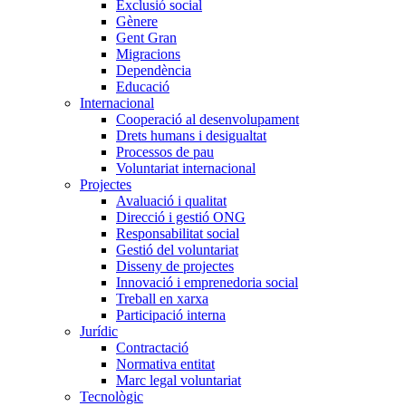
Exclusió social
Gènere
Gent Gran
Migracions
Dependència
Educació
Internacional
Cooperació al desenvolupament
Drets humans i desigualtat
Processos de pau
Voluntariat internacional
Projectes
Avaluació i qualitat
Direcció i gestió ONG
Responsabilitat social
Gestió del voluntariat
Disseny de projectes
Innovació i emprenedoria social
Treball en xarxa
Participació interna
Jurídic
Contractació
Normativa entitat
Marc legal voluntariat
Tecnològic