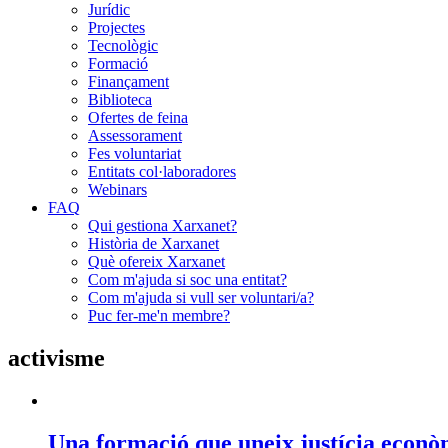
Jurídic
Projectes
Tecnològic
Formació
Finançament
Biblioteca
Ofertes de feina
Assessorament
Fes voluntariat
Entitats col·laboradores
Webinars
FAQ
Qui gestiona Xarxanet?
Història de Xarxanet
Què ofereix Xarxanet
Com m'ajuda si soc una entitat?
Com m'ajuda si vull ser voluntari/a?
Puc fer-me'n membre?
activisme
Una formació que uneix justícia econòm