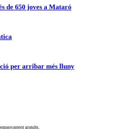
és de 650 joves a Mataró
àtica
ació per arribar més lluny
companyament gratuïts.