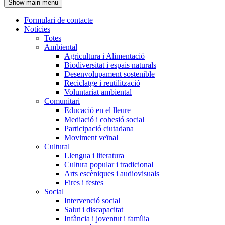
Show main menu
l'encapçalament
Formulari de contacte
Notícies
Navegació
Totes
principal
Ambiental
Agricultura i Alimentació
Biodiversitat i espais naturals
Desenvolupament sostenible
Reciclatge i reutilització
Voluntariat ambiental
Comunitari
Educació en el lleure
Mediació i cohesió social
Participació ciutadana
Moviment veïnal
Cultural
Llengua i literatura
Cultura popular i tradicional
Arts escèniques i audiovisuals
Fires i festes
Social
Intervenció social
Salut i discapacitat
Infància i joventut i família