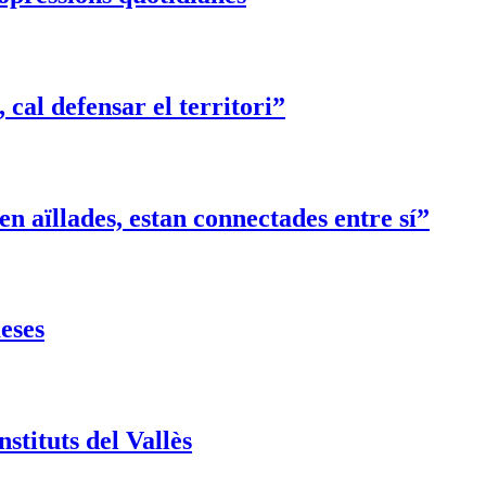
 cal defensar el territori”
n aïllades, estan connectades entre sí”
meses
stituts del Vallès