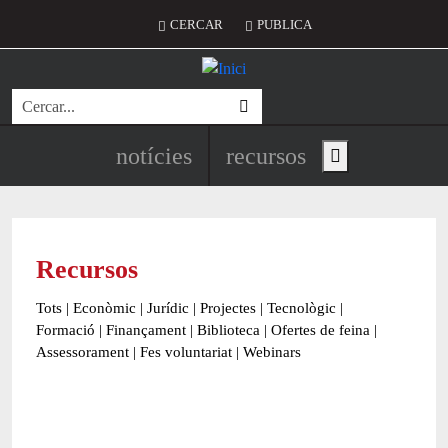
Vés al contingut
Menú del compte d'usuari
CERCAR
PUBLICA
Cerca
Navegació principal de l'encapç
notícies
recursos
Show main menu
Recursos
Tots
|
Econòmic
|
Jurídic
|
Projectes
|
Tecnològic
|
Formació
|
Finançament
|
Biblioteca
|
Ofertes de feina
|
Assessorament
|
Fes voluntariat
|
Webinars