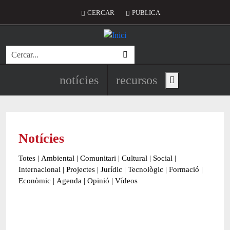
Vés al contingut
Menú del compte d'usuari
CERCAR
PUBLICA
Cerca
Navegació principal de l'encapç
notícies
recursos
Show main menu
Notícies
Totes
|
Ambiental
|
Comunitari
|
Cultural
|
Social
|
Internacional
|
Projectes
|
Jurídic
|
Tecnològic
|
Formació
|
Econòmic
|
Agenda
|
Opinió
|
Vídeos