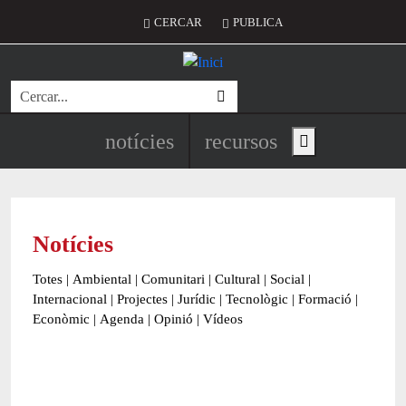
Vés al contingut
Menú del compte d'usuari
CERCAR
PUBLICA
Cerca
Navegació principal de l'encapç
notícies
recursos
Show main menu
Notícies
Totes
|
Ambiental
|
Comunitari
|
Cultural
|
Social
|
Internacional
|
Projectes
|
Jurídic
|
Tecnològic
|
Formació
|
Econòmic
|
Agenda
|
Opinió
|
Vídeos