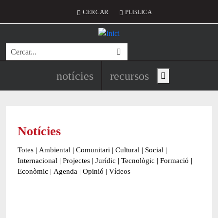
Vés al contingut
Menú del compte d'usuari
CERCAR
PUBLICA
Cerca
Navegació principal de l'encapç
notícies
recursos
Show main menu
Notícies
Totes
|
Ambiental
|
Comunitari
|
Cultural
|
Social
|
Internacional
|
Projectes
|
Jurídic
|
Tecnològic
|
Formació
|
Econòmic
|
Agenda
|
Opinió
|
Vídeos