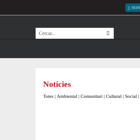
Vés al contingut
Menú
NON
Cerca
Notícies
Totes
|
Ambiental
|
Comunitari
|
Cultural
|
Social
|