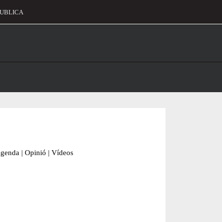
UBLICA
alament
genda
|
Opinió
|
Vídeos