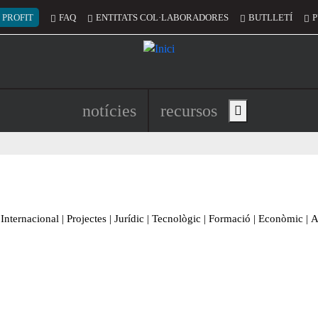
 del compte d'usuari
 PROFIT
FAQ
ENTITATS COL·LABORADORES
BUTLLETÍ
P
Navegació principal de l'encapç
notícies
recursos
Show main menu
Internacional
|
Projectes
|
Jurídic
|
Tecnològic
|
Formació
|
Econòmic
|
A