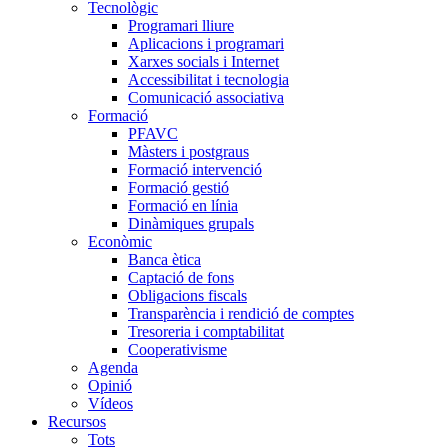
Tecnològic
Programari lliure
Aplicacions i programari
Xarxes socials i Internet
Accessibilitat i tecnologia
Comunicació associativa
Formació
PFAVC
Màsters i postgraus
Formació intervenció
Formació gestió
Formació en línia
Dinàmiques grupals
Econòmic
Banca ètica
Captació de fons
Obligacions fiscals
Transparència i rendició de comptes
Tresoreria i comptabilitat
Cooperativisme
Agenda
Opinió
Vídeos
Recursos
Tots