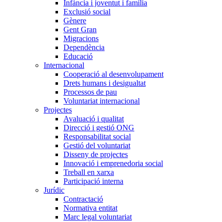
Infància i joventut i família
Exclusió social
Gènere
Gent Gran
Migracions
Dependència
Educació
Internacional
Cooperació al desenvolupament
Drets humans i desigualtat
Processos de pau
Voluntariat internacional
Projectes
Avaluació i qualitat
Direcció i gestió ONG
Responsabilitat social
Gestió del voluntariat
Disseny de projectes
Innovació i emprenedoria social
Treball en xarxa
Participació interna
Jurídic
Contractació
Normativa entitat
Marc legal voluntariat