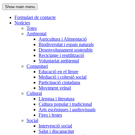
de
Show main menu
l'encapçalament
Formulari de contacte
Notícies
Navegació
Totes
principal
Ambiental
Agricultura i Alimentació
Biodiversitat i espais naturals
Desenvolupament sostenible
Reciclatge i reutilització
Voluntariat ambiental
Comunitari
Educació en el lleure
Mediació i cohesió social
Participació ciutadana
Moviment veïnal
Cultural
Llengua i literatura
Cultura popular i tradicional
Arts escèniques i audiovisuals
Fires i festes
Social
Intervenció social
Salut i discapacitat