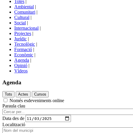
Totes
|
menú
Ambiental
|
de
Comunitari
|
portals
Cultural
|
Social
|
Internacional
|
Projectes
|
Jurídic
|
Tecnològic
|
Formació
|
Econòmic
|
Agenda
|
Opinió
|
Vídeos
Agenda
Només esdeveniments online
Paraula clau
Data des de
Localització