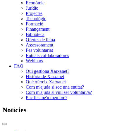
Econòmic
Jurídic
Projectes
Tecnològic
Formació
Finançament
Biblioteca
Ofertes de feina
Assessorament
Fes voluntariat
Entitats col·laboradores
Webinars
FAQ
Qui gestiona Xarxanet?
Història de Xarxanet
Què ofereix Xarxanet
Com m'ajuda si soc una entitat?
Com m'ajuda si vull ser voluntari/a?
Puc fer-me'n membre?
Notícies
Commutador
del