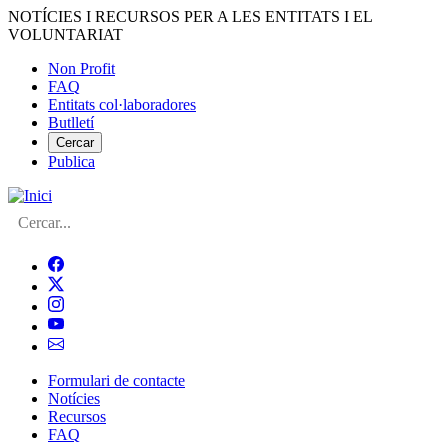
Vés
NOTÍCIES I RECURSOS PER A LES ENTITATS I EL
al
VOLUNTARIAT
contingut
Non Profit
FAQ
Menú
Entitats col·laboradores
del
Butlletí
compte
Cercar
Publica
d'usuari
Cerca
Formulari de contacte
Notícies
Navegació
Recursos
principal
FAQ