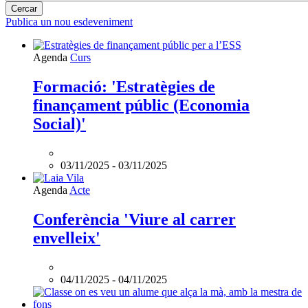
Publica un nou esdeveniment
L'esdeveniment:
Agenda
Curs
Formació:
'Estratègies
Formació: 'Estratègies de
de
finançament públic (Economia
finançament
públic
Social)'
(Economia
Social)'
és
03/11/2025
-
03/11/2025
online
Agenda
Acte
Conferència 'Viure al carrer
envelleix'
04/11/2025
-
04/11/2025