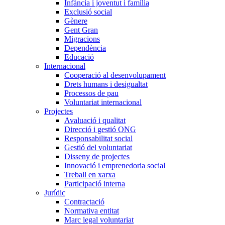
Infància i joventut i família
Exclusió social
Gènere
Gent Gran
Migracions
Dependència
Educació
Internacional
Cooperació al desenvolupament
Drets humans i desigualtat
Processos de pau
Voluntariat internacional
Projectes
Avaluació i qualitat
Direcció i gestió ONG
Responsabilitat social
Gestió del voluntariat
Disseny de projectes
Innovació i emprenedoria social
Treball en xarxa
Participació interna
Jurídic
Contractació
Normativa entitat
Marc legal voluntariat