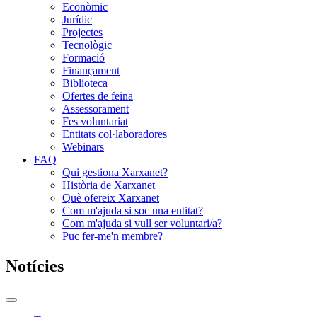
Econòmic
Jurídic
Projectes
Tecnològic
Formació
Finançament
Biblioteca
Ofertes de feina
Assessorament
Fes voluntariat
Entitats col·laboradores
Webinars
FAQ
Qui gestiona Xarxanet?
Història de Xarxanet
Què ofereix Xarxanet
Com m'ajuda si soc una entitat?
Com m'ajuda si vull ser voluntari/a?
Puc fer-me'n membre?
Notícies
Commutador
del