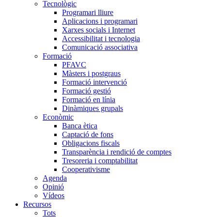
Tecnològic
Programari lliure
Aplicacions i programari
Xarxes socials i Internet
Accessibilitat i tecnologia
Comunicació associativa
Formació
PFAVC
Màsters i postgraus
Formació intervenció
Formació gestió
Formació en línia
Dinàmiques grupals
Econòmic
Banca ètica
Captació de fons
Obligacions fiscals
Transparència i rendició de comptes
Tresoreria i comptabilitat
Cooperativisme
Agenda
Opinió
Vídeos
Recursos
Tots