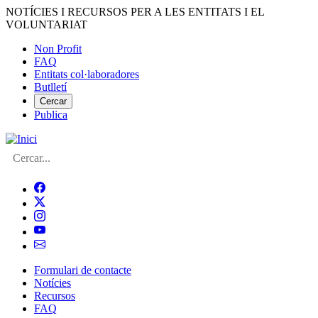
Vés
NOTÍCIES I RECURSOS PER A LES ENTITATS I EL
al
VOLUNTARIAT
contingut
Non Profit
FAQ
Menú
Entitats col·laboradores
del
Butlletí
compte
Cercar
Publica
d'usuari
Cerca
Formulari de contacte
Notícies
Navegació
Recursos
principal
FAQ