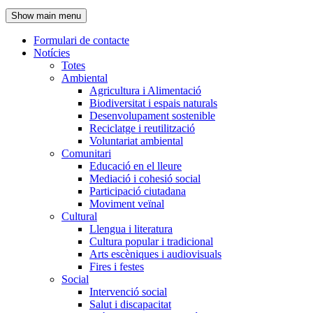
de
Show main menu
l'encapçalament
Formulari de contacte
Notícies
Navegació
Totes
principal
Ambiental
Agricultura i Alimentació
Biodiversitat i espais naturals
Desenvolupament sostenible
Reciclatge i reutilització
Voluntariat ambiental
Comunitari
Educació en el lleure
Mediació i cohesió social
Participació ciutadana
Moviment veïnal
Cultural
Llengua i literatura
Cultura popular i tradicional
Arts escèniques i audiovisuals
Fires i festes
Social
Intervenció social
Salut i discapacitat