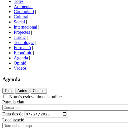
Totes
|
menú
Ambiental
|
de
Comunitari
|
portals
Cultural
|
Social
|
Internacional
|
Projectes
|
Jurídic
|
Tecnològic
|
Formació
|
Econòmic
|
Agenda
|
Opinió
|
Vídeos
Agenda
Només esdeveniments online
Paraula clau
Data des de
Localització