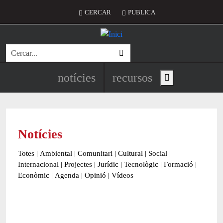
Vés al contingut
Menú del compte d'usuari
CERCAR
PUBLICA
Cerca
Navegació principal de l'encapç
notícies
recursos
Show main menu
Notícies
Totes
|
Ambiental
|
Comunitari
|
Cultural
|
Social
|
Internacional
|
Projectes
|
Jurídic
|
Tecnològic
|
Formació
|
Econòmic
|
Agenda
|
Opinió
|
Vídeos