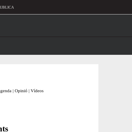
UBLICA
alament
genda
|
Opinió
|
Vídeos
nts