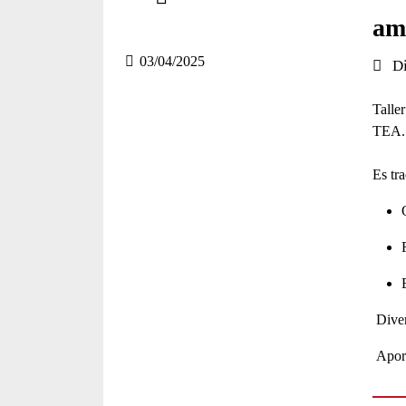
Compartir en altres xarxes socials
am
03/04/2025
Data 
Di
Talle
TEA.
Es tra
Diven
Aport