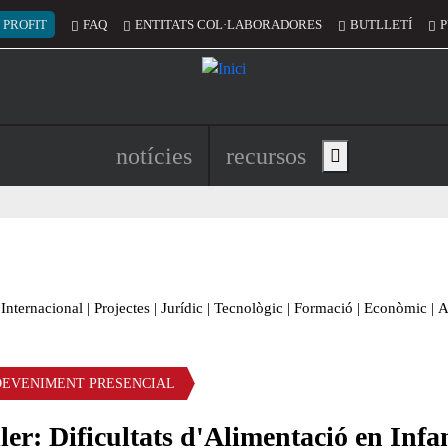
 del compte d'usuari
 PROFIT
FAQ
ENTITATS COL·LABORADORES
BUTLLETÍ
P
Navegació principal de l'encapç
notícies
recursos
Show main menu
Internacional
|
Projectes
|
Jurídic
|
Tecnològic
|
Formació
|
Econòmic
|
A
DEVENIMENT PRESENCIAL
ler: Dificultats d'Alimentació en Infa