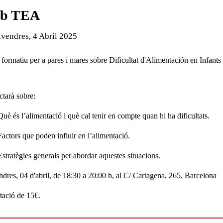
b TEA
de l'esdeveniment:
vendres, 4 Abril 2025
r formatiu per a pares i mares sobre Dificultat d'Alimentación en Infant
ctarà sobre:
Qu
è é
s l
’
alimentaci
ó
i qu
è
cal tenir en compte quan hi ha dificultats.
Factors que poden influir en l
’
alimentaci
ó
.
Estrat
è
gies generals per abordar aquestes situacions.
dres, 04 d'abril, de 18:30 a 20:00 h, al C/ Cartagena, 265, Barcelona
ació de 15€.