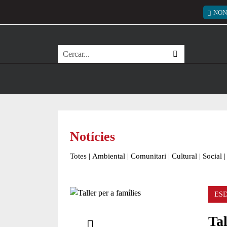
Vés al contingut
Menú
NON
Cerca
Notícies
Totes
|
Ambiental
|
Comunitari
|
Cultural
|
Social
|
ES
Comparteix
Tal