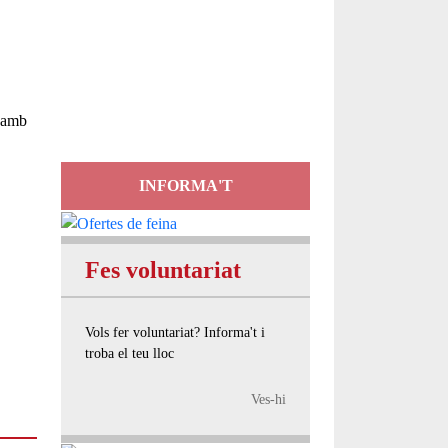
Servei
d'Assessorament
gratuït per a entitats
s amb
INFORMA'T
Fes voluntariat
Vols fer voluntariat? Informa't i
troba el teu lloc
Ves-hi