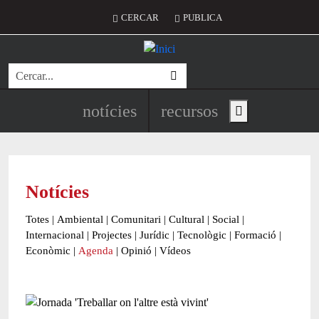
Vés al contingut
Menú del compte d'usuari
CERCAR
PUBLICA
Cerca
Navegació principal de l'encapç
notícies
recursos
Show main menu
Notícies
Totes
|
Ambiental
|
Comunitari
|
Cultural
|
Social
|
Internacional
|
Projectes
|
Jurídic
|
Tecnològic
|
Formació
|
Econòmic
|
Agenda
|
Opinió
|
Vídeos