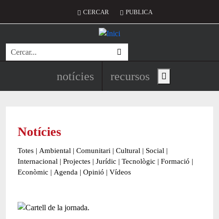
Vés al contingut
Menú del compte d'usuari
CERCAR
PUBLICA
Cerca
Navegació principal de l'encapç
notícies
recursos
Show main menu
Notícies
Totes
|
Ambiental
|
Comunitari
|
Cultural
|
Social
|
Internacional
|
Projectes
|
Jurídic
|
Tecnològic
|
Formació
|
Econòmic
|
Agenda
|
Opinió
|
Vídeos