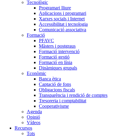
Tecnològic
Programari lliure
Aplicacions i programari
Xarxes socials i Internet
Accessibilitat i tecnologia
Comunicació associativa
Formació
PFAVC
Màsters i postgraus
Formació intervenció
Formació gestió
Formació en línia
Dinàmiques grupals
Econòmic
Banca ètica
Captació de fons
Obligacions fiscals
Transparència i rendició de comptes
Tresoreria i comptabilitat
Cooperativisme
Agenda
Opinió
Vídeos
Recursos
Tots