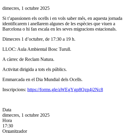
Data
dimecres, 1 octubre 2025
de
Si t’apassionen els ocells i en vols saber més, en aquesta jornada
l'esdeveniment:
identificarem i anellarem algunes de les espècies que viuen a
Barcelona o hi fan escala en les seves migracions estacionals.
Dimecres 1 d’octubre, de 17:30 a 19 h.
LLOC: Aula Ambiental Bosc Turull.
A càrrec de Reclam Natura.
Activitat dirigida a tots els públics.
Emmarcada en el Dia Mundial dels Ocells.
Inscripcions:
https://forms.gle/aWEgYgp8Qzp4j2Nc8
Data
dimecres, 1 octubre 2025
Hora
17:30
Organitzador