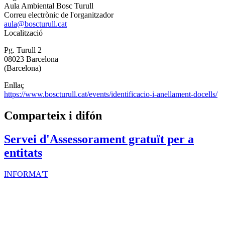
Aula Ambiental Bosc Turull
Correu electrònic de l'organitzador
aula@boscturull.cat
Localització
Pg. Turull 2
08023 Barcelona
(Barcelona)
Enllaç
https://www.boscturull.cat/events/identificacio-i-anellament-docells/
Comparteix i difón
Servei d'Assessorament gratuït per a
entitats
INFORMA'T