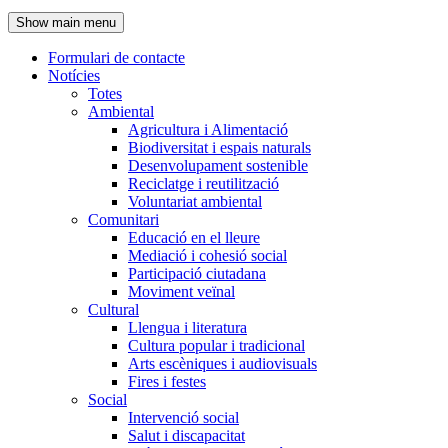
de
Show main menu
l'encapçalament
Formulari de contacte
Notícies
Navegació
Totes
principal
Ambiental
Agricultura i Alimentació
Biodiversitat i espais naturals
Desenvolupament sostenible
Reciclatge i reutilització
Voluntariat ambiental
Comunitari
Educació en el lleure
Mediació i cohesió social
Participació ciutadana
Moviment veïnal
Cultural
Llengua i literatura
Cultura popular i tradicional
Arts escèniques i audiovisuals
Fires i festes
Social
Intervenció social
Salut i discapacitat