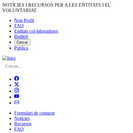
Vés
NOTÍCIES I RECURSOS PER A LES ENTITATS I EL
al
VOLUNTARIAT
contingut
Non Profit
FAQ
Menú
Entitats col·laboradores
del
Butlletí
compte
Cercar
Publica
d'usuari
Cerca
Formulari de contacte
Notícies
Navegació
Recursos
principal
FAQ