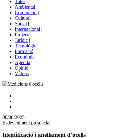
Totes
|
menú
Ambiental
|
de
Comunitari
|
portals
Cultural
|
Social
|
Internacional
|
Projectes
|
Jurídic
|
Tecnològic
|
Formació
|
Econòmic
|
Agenda
|
Opinió
|
Vídeos
Comparteix
Compartir
en
06/08/2025
altres
Esdeveniment presencial
xarxes
socials
Identificació i anellament d’ocells