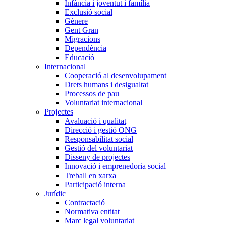
Infància i joventut i família
Exclusió social
Gènere
Gent Gran
Migracions
Dependència
Educació
Internacional
Cooperació al desenvolupament
Drets humans i desigualtat
Processos de pau
Voluntariat internacional
Projectes
Avaluació i qualitat
Direcció i gestió ONG
Responsabilitat social
Gestió del voluntariat
Disseny de projectes
Innovació i emprenedoria social
Treball en xarxa
Participació interna
Jurídic
Contractació
Normativa entitat
Marc legal voluntariat