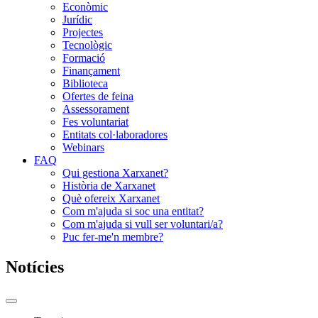
Econòmic
Jurídic
Projectes
Tecnològic
Formació
Finançament
Biblioteca
Ofertes de feina
Assessorament
Fes voluntariat
Entitats col·laboradores
Webinars
FAQ
Qui gestiona Xarxanet?
Història de Xarxanet
Què ofereix Xarxanet
Com m'ajuda si soc una entitat?
Com m'ajuda si vull ser voluntari/a?
Puc fer-me'n membre?
Notícies
Commutador
del