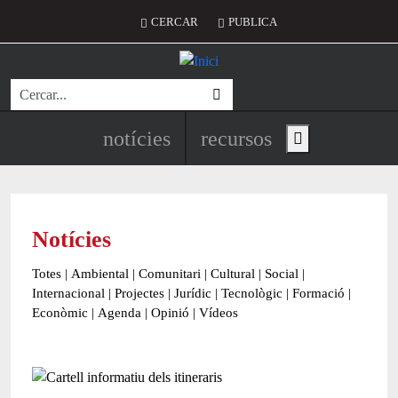
Vés al contingut
Menú del compte d'usuari
CERCAR
PUBLICA
Cerca
Navegació principal de l'encapç
notícies
recursos
Show main menu
Notícies
Totes
|
Ambiental
|
Comunitari
|
Cultural
|
Social
|
Internacional
|
Projectes
|
Jurídic
|
Tecnològic
|
Formació
|
Econòmic
|
Agenda
|
Opinió
|
Vídeos