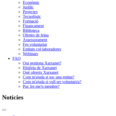
Econòmic
Jurídic
Projectes
Tecnològic
Formació
Finançament
Biblioteca
Ofertes de feina
Assessorament
Fes voluntariat
Entitats col·laboradores
Webinars
FAQ
Qui gestiona Xarxanet?
Història de Xarxanet
Què ofereix Xarxanet
Com m'ajuda si soc una entitat?
Com m'ajuda si vull ser voluntari/a?
Puc fer-me'n membre?
Notícies
Commutador
del