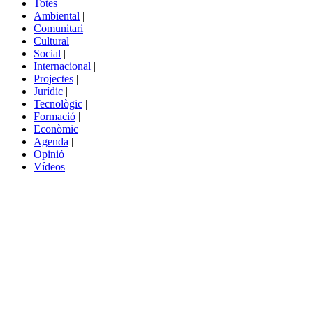
Totes
|
menú
Ambiental
|
de
Comunitari
|
portals
Cultural
|
Social
|
Internacional
|
Projectes
|
Jurídic
|
Tecnològic
|
Formació
|
Econòmic
|
Agenda
|
Opinió
|
Vídeos