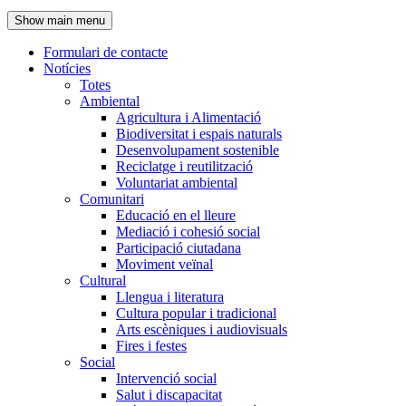
de
Show main menu
l'encapçalament
Formulari de contacte
Notícies
Navegació
Totes
principal
Ambiental
Agricultura i Alimentació
Biodiversitat i espais naturals
Desenvolupament sostenible
Reciclatge i reutilització
Voluntariat ambiental
Comunitari
Educació en el lleure
Mediació i cohesió social
Participació ciutadana
Moviment veïnal
Cultural
Llengua i literatura
Cultura popular i tradicional
Arts escèniques i audiovisuals
Fires i festes
Social
Intervenció social
Salut i discapacitat