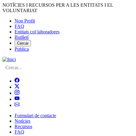
Vés
NOTÍCIES I RECURSOS PER A LES ENTITATS I EL
al
VOLUNTARIAT
contingut
Non Profit
FAQ
Menú
Entitats col·laboradores
del
Butlletí
compte
Cercar
Publica
d'usuari
Cerca
Formulari de contacte
Notícies
Navegació
Recursos
principal
FAQ