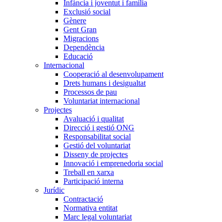
Infància i joventut i família
Exclusió social
Gènere
Gent Gran
Migracions
Dependència
Educació
Internacional
Cooperació al desenvolupament
Drets humans i desigualtat
Processos de pau
Voluntariat internacional
Projectes
Avaluació i qualitat
Direcció i gestió ONG
Responsabilitat social
Gestió del voluntariat
Disseny de projectes
Innovació i emprenedoria social
Treball en xarxa
Participació interna
Jurídic
Contractació
Normativa entitat
Marc legal voluntariat