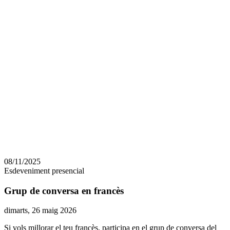
Comparteix
Compartir
en
08/11/2025
altres
Esdeveniment presencial
xarxes
socials
Grup de conversa en francès
Data
dimarts, 26 maig 2026
de
Si vols millorar el teu francès, participa en el grup de conversa del
l'esdeveniment: