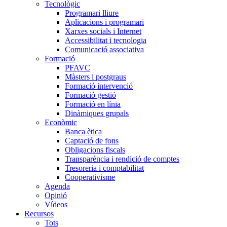
Tecnològic
Programari lliure
Aplicacions i programari
Xarxes socials i Internet
Accessibilitat i tecnologia
Comunicació associativa
Formació
PFAVC
Màsters i postgraus
Formació intervenció
Formació gestió
Formació en línia
Dinàmiques grupals
Econòmic
Banca ètica
Captació de fons
Obligacions fiscals
Transparència i rendició de comptes
Tresoreria i comptabilitat
Cooperativisme
Agenda
Opinió
Vídeos
Recursos
Tots