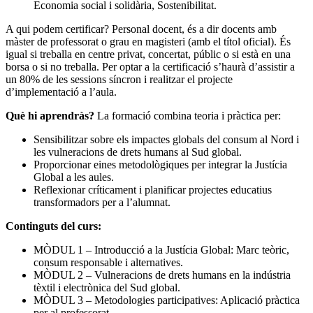
Economia social i solidària, Sostenibilitat.
A qui podem certificar? Personal docent, és a dir docents amb
màster de professorat o grau en magisteri (amb el títol oficial). És
igual si treballa en centre privat, concertat, públic o si està en una
borsa o si no treballa. Per optar a la certificació s’haurà d’assistir a
un 80% de les sessions síncron i realitzar el projecte
d’implementació a l’aula.
Què hi aprendràs?
La formació combina teoria i pràctica per:
Sensibilitzar sobre els impactes globals del consum al Nord i
les vulneracions de drets humans al Sud global.
Proporcionar eines metodològiques per integrar la Justícia
Global a les aules.
Reflexionar críticament i planificar projectes educatius
transformadors per a l’alumnat.
Continguts del curs:
MÒDUL 1 – Introducció a la Justícia Global: Marc teòric,
consum responsable i alternatives.
MÒDUL 2 – Vulneracions de drets humans en la indústria
tèxtil i electrònica del Sud global.
MÒDUL 3 – Metodologies participatives: Aplicació pràctica
per al professorat.