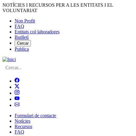
Vés
NOTÍCIES I RECURSOS PER A LES ENTITATS I EL
al
VOLUNTARIAT
contingut
Non Profit
FAQ
Menú
Entitats col·laboradores
del
Butlletí
compte
Cercar
Publica
d'usuari
Cerca
Formulari de contacte
Notícies
Navegació
Recursos
principal
FAQ