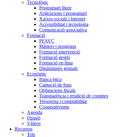
Tecnològic
Programari lliure
Aplicacions i programari
Xarxes socials i Internet
Accessibilitat i tecnologia
Comunicació associativa
Formació
PFAVC
Màsters i postgraus
Formació intervenció
Formació gestió
Formació en línia
Dinàmiques grupals
Econòmic
Banca ètica
Captació de fons
Obligacions fiscals
Transparència i rendició de comptes
Tresoreria i comptabilitat
Cooperativisme
Agenda
Opinió
Vídeos
Recursos
Tots