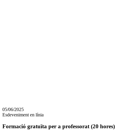
Comparteix
Compartir
en
05/06/2025
altres
Esdeveniment en línia
xarxes
socials
Formació gratuïta per a professorat (20 hores)