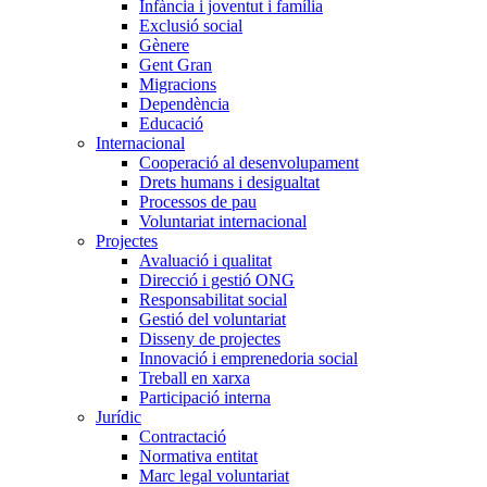
Infància i joventut i família
Exclusió social
Gènere
Gent Gran
Migracions
Dependència
Educació
Internacional
Cooperació al desenvolupament
Drets humans i desigualtat
Processos de pau
Voluntariat internacional
Projectes
Avaluació i qualitat
Direcció i gestió ONG
Responsabilitat social
Gestió del voluntariat
Disseny de projectes
Innovació i emprenedoria social
Treball en xarxa
Participació interna
Jurídic
Contractació
Normativa entitat
Marc legal voluntariat