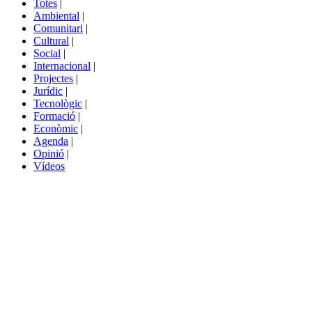
Totes
|
menú
Ambiental
|
de
Comunitari
|
portals
Cultural
|
Social
|
Internacional
|
Projectes
|
Jurídic
|
Tecnològic
|
Formació
|
Econòmic
|
Agenda
|
Opinió
|
Vídeos