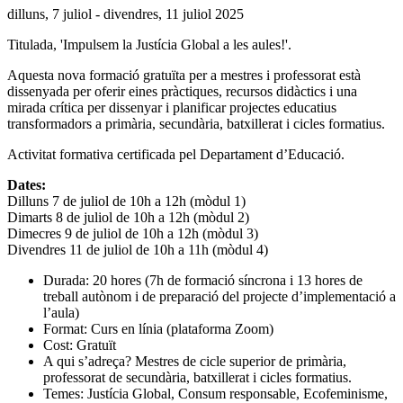
Data
dilluns, 7 juliol - divendres, 11 juliol 2025
de
Titulada, 'Impulsem la Justícia Global a les aules!'.
l'esdeveniment:
Aquesta nova formació gratuïta per a mestres i professorat està
dissenyada per oferir eines pràctiques, recursos didàctics i una
mirada crítica per dissenyar i planificar projectes educatius
transformadors a primària, secundària, batxillerat i cicles formatius.
Activitat formativa certificada pel Departament d’Educació.
Dates:
Dilluns 7 de juliol de 10h a 12h (mòdul 1)
Dimarts 8 de juliol de 10h a 12h (mòdul 2)
Dimecres 9 de juliol de 10h a 12h (mòdul 3)
Divendres 11 de juliol de 10h a 11h (mòdul 4)
Durada: 20 hores (7h de formació síncrona i 13 hores de
treball autònom i de preparació del projecte d’implementació a
l’aula)
Format: Curs en línia (plataforma Zoom)
Cost: Gratuït
A qui s’adreça? Mestres de cicle superior de primària,
professorat de secundària, batxillerat i cicles formatius.
Temes: Justícia Global, Consum responsable, Ecofeminisme,