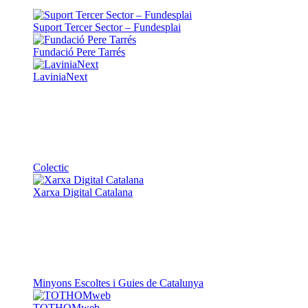
Suport Tercer Sector – Fundesplai
Fundació Pere Tarrés
LaviniaNext
Colectic
Xarxa Digital Catalana
Minyons Escoltes i Guies de Catalunya
TOTHOMweb
Kiwop
Un projecte de