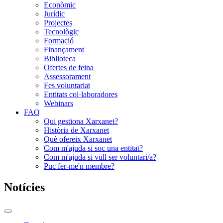
Econòmic
Jurídic
Projectes
Tecnològic
Formació
Finançament
Biblioteca
Ofertes de feina
Assessorament
Fes voluntariat
Entitats col·laboradores
Webinars
FAQ
Qui gestiona Xarxanet?
Història de Xarxanet
Què ofereix Xarxanet
Com m'ajuda si soc una entitat?
Com m'ajuda si vull ser voluntari/a?
Puc fer-me'n membre?
Notícies
Commutador
del