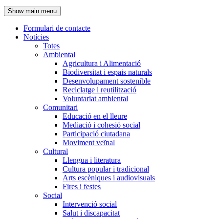
de
Show main menu
l'encapçalament
Formulari de contacte
Notícies
Navegació
Totes
principal
Ambiental
Agricultura i Alimentació
Biodiversitat i espais naturals
Desenvolupament sostenible
Reciclatge i reutilització
Voluntariat ambiental
Comunitari
Educació en el lleure
Mediació i cohesió social
Participació ciutadana
Moviment veïnal
Cultural
Llengua i literatura
Cultura popular i tradicional
Arts escèniques i audiovisuals
Fires i festes
Social
Intervenció social
Salut i discapacitat