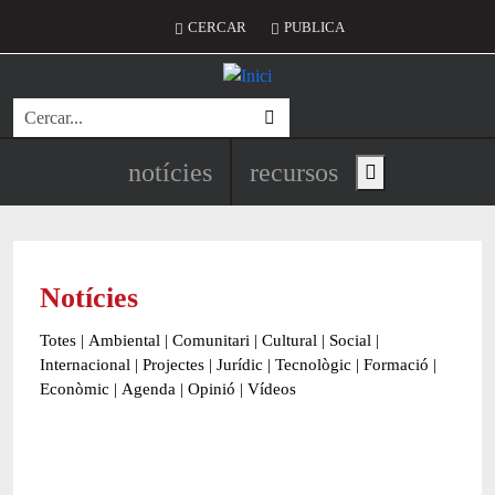
Vés al contingut
Menú del compte d'usuari
CERCAR
PUBLICA
Cerca
Navegació principal de l'encapç
notícies
recursos
Show main menu
Notícies
Totes
|
Ambiental
|
Comunitari
|
Cultural
|
Social
|
Internacional
|
Projectes
|
Jurídic
|
Tecnològic
|
Formació
|
Econòmic
|
Agenda
|
Opinió
|
Vídeos