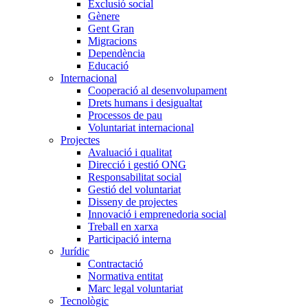
Exclusió social
Gènere
Gent Gran
Migracions
Dependència
Educació
Internacional
Cooperació al desenvolupament
Drets humans i desigualtat
Processos de pau
Voluntariat internacional
Projectes
Avaluació i qualitat
Direcció i gestió ONG
Responsabilitat social
Gestió del voluntariat
Disseny de projectes
Innovació i emprenedoria social
Treball en xarxa
Participació interna
Jurídic
Contractació
Normativa entitat
Marc legal voluntariat
Tecnològic