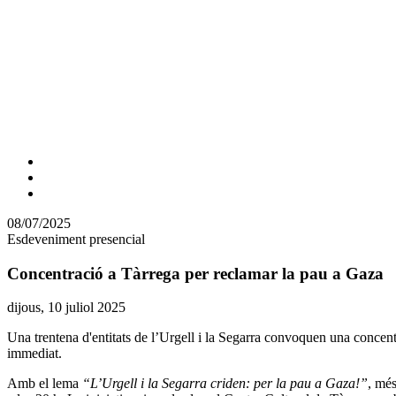
Comparteix
Compartir
en
08/07/2025
altres
Esdeveniment presencial
xarxes
socials
Concentració a Tàrrega per reclamar la pau a Gaza
Data
dijous, 10 juliol 2025
de
Una trentena d'entitats de l’Urgell i la Segarra convoquen una concentr
l'esdeveniment:
immediat.
Amb el lema
“L’Urgell i la Segarra criden: per la pau a Gaza!”
, més