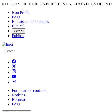
Vés
NOTÍCIES I RECURSOS PER A LES ENTITATS I EL VOLUNT
al
Non Profit
contingut
FAQ
Menú
Entitats col·laboradores
del
Butlletí
compte
Cercar
Publica
d'usuari
Cerca
Formulari de contacte
Notícies
Navegació
Recursos
principal
FAQ
de