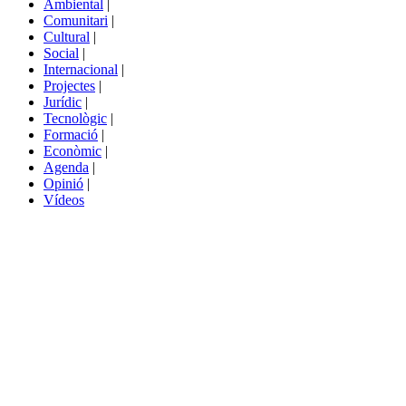
Ambiental
|
de
Comunitari
|
portals
Cultural
|
Social
|
Internacional
|
Projectes
|
Jurídic
|
Tecnològic
|
Formació
|
Econòmic
|
Agenda
|
Opinió
|
Vídeos