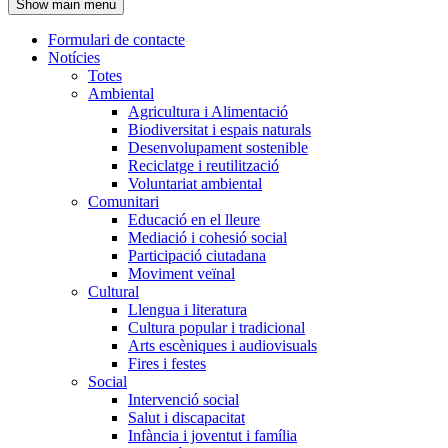
Show main menu
l'encapçalament
Formulari de contacte
Notícies
Navegació
Totes
principal
Ambiental
Agricultura i Alimentació
Biodiversitat i espais naturals
Desenvolupament sostenible
Reciclatge i reutilització
Voluntariat ambiental
Comunitari
Educació en el lleure
Mediació i cohesió social
Participació ciutadana
Moviment veïnal
Cultural
Llengua i literatura
Cultura popular i tradicional
Arts escèniques i audiovisuals
Fires i festes
Social
Intervenció social
Salut i discapacitat
Infància i joventut i família