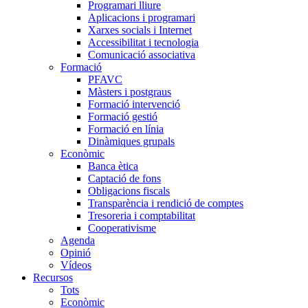
Programari lliure
Aplicacions i programari
Xarxes socials i Internet
Accessibilitat i tecnologia
Comunicació associativa
Formació
PFAVC
Màsters i postgraus
Formació intervenció
Formació gestió
Formació en línia
Dinàmiques grupals
Econòmic
Banca ètica
Captació de fons
Obligacions fiscals
Transparència i rendició de comptes
Tresoreria i comptabilitat
Cooperativisme
Agenda
Opinió
Vídeos
Recursos
Tots
Econòmic