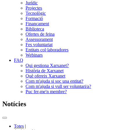
Jurídic
Projectes
Tecnològic
Formació
Finançament
Biblioteca
Ofertes de feina
Assessorament
Fes voluntariat
Entitats col·laboradores
Webinars
FAQ
Qui gestiona Xarxanet?
Història de Xarxanet
Què ofereix Xarxanet
Com m'ajuda si soc una entitat?
Com m'ajuda si vull ser voluntari/a?
Puc fer-me'n membre?
Notícies
Commutador
del
Totes
|
menú