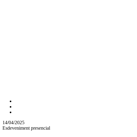
Comparteix
Compartir
en
14/04/2025
altres
Esdeveniment presencial
xarxes
socials