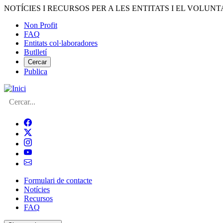
Vés
NOTÍCIES I RECURSOS PER A LES ENTITATS I EL VOLUNT
al
Non Profit
contingut
FAQ
Menú
Entitats col·laboradores
del
Butlletí
compte
Cercar
Publica
d'usuari
Cerca
Formulari de contacte
Notícies
Navegació
Recursos
principal
FAQ
de