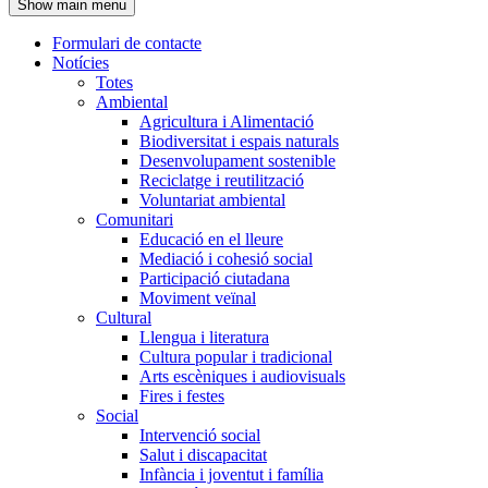
Show main menu
l'encapçalament
Formulari de contacte
Notícies
Navegació
Totes
principal
Ambiental
Agricultura i Alimentació
Biodiversitat i espais naturals
Desenvolupament sostenible
Reciclatge i reutilització
Voluntariat ambiental
Comunitari
Educació en el lleure
Mediació i cohesió social
Participació ciutadana
Moviment veïnal
Cultural
Llengua i literatura
Cultura popular i tradicional
Arts escèniques i audiovisuals
Fires i festes
Social
Intervenció social
Salut i discapacitat
Infància i joventut i família