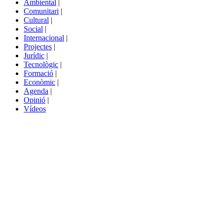
Ambiental
|
de
Comunitari
|
portals
Cultural
|
Social
|
Internacional
|
Projectes
|
Jurídic
|
Tecnològic
|
Formació
|
Econòmic
|
Agenda
|
Opinió
|
Vídeos