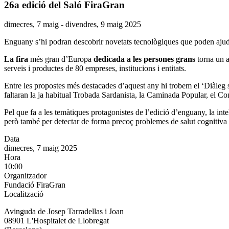
26a edició del Saló FiraGran
Data
dimecres, 7 maig - divendres, 9 maig 2025
de
Enguany s’hi podran descobrir novetats tecnològiques que poden ajudar
l'esdeveniment:
La fira
més gran d’Europa
dedicada a les persones grans
torna un 
serveis i productes de 80 empreses, institucions i entitats.
Entre les propostes més destacades d’aquest any hi trobem el ‘Diàleg 
faltaran la ja habitual Trobada Sardanista, la Caminada Popular, el Con
Pel que fa a les temàtiques protagonistes de l’edició d’enguany, la intel
però també per detectar de forma precoç problemes de salut cognitiva
Data
dimecres, 7 maig 2025
Hora
10:00
Organitzador
Fundació FiraGran
Localització
Avinguda de Josep Tarradellas i Joan
08901 L'Hospitalet de Llobregat