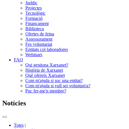
Jurídic
Projectes
Tecnològic
Formació
Finançament
Biblioteca
Ofertes de feina
Assessorament
Fes voluntariat
Entitats col·laboradores
Webinars
FAQ
Qui gestiona Xarxanet?
Història de Xarxanet
Què ofereix Xarxanet
Com m'ajuda si soc una entitat?
Com m'ajuda si vull ser voluntari/a?
Puc fer-me'n membre?
Notícies
Commutador
del
Totes
|
menú