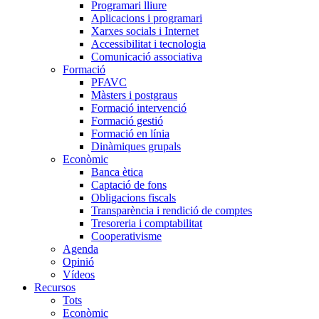
Programari lliure
Aplicacions i programari
Xarxes socials i Internet
Accessibilitat i tecnologia
Comunicació associativa
Formació
PFAVC
Màsters i postgraus
Formació intervenció
Formació gestió
Formació en línia
Dinàmiques grupals
Econòmic
Banca ètica
Captació de fons
Obligacions fiscals
Transparència i rendició de comptes
Tresoreria i comptabilitat
Cooperativisme
Agenda
Opinió
Vídeos
Recursos
Tots
Econòmic