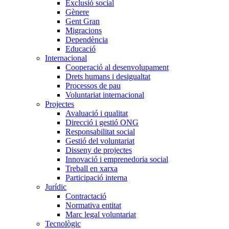
Exclusió social
Gènere
Gent Gran
Migracions
Dependència
Educació
Internacional
Cooperació al desenvolupament
Drets humans i desigualtat
Processos de pau
Voluntariat internacional
Projectes
Avaluació i qualitat
Direcció i gestió ONG
Responsabilitat social
Gestió del voluntariat
Disseny de projectes
Innovació i emprenedoria social
Treball en xarxa
Participació interna
Jurídic
Contractació
Normativa entitat
Marc legal voluntariat
Tecnològic