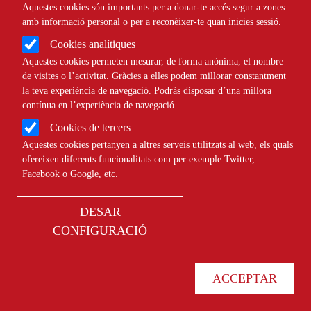
Aquestes cookies són importants per a donar-te accés segur a zones
amb informació personal o per a reconèixer-te quan inicies sessió.
Cookies analítiques
Quins són els drets i deures del voluntariat?
Aquestes cookies permeten mesurar, de forma anònima, el nombre
de visites o l’activitat. Gràcies a elles podem millorar constantment
la teva experiència de navegació. Podràs disposar d’una millora
A Catalunya el voluntariat es realitza en el marc de les
contínua en l’experiència de navegació.
entitats i associacions. Els
drets i deures queden definits a la
Cookies de tercers
Llei del Voluntariat de Catalunya
.
Aquestes cookies pertanyen a altres serveis utilitzats al web, els quals
ofereixen diferents funcionalitats com per exemple Twitter,
Facebook o Google, etc.
DESAR
En quin àmbit vull col·laborar?
CONFIGURACIÓ
Les accions de voluntariat poden tenir finalitats molt
ACCEPTAR
diverses. Des de la Generalitat de Catalunya es defineixen
5 àmbits de voluntariat:
Ambiental, Comunitari,