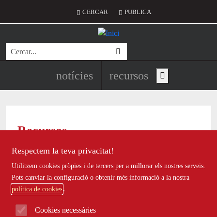
Vés al contingut
Menú del compte d'usuari
CERCAR
PUBLICA
Cerca
Navegació principal de l'encapç
notícies
recursos
Show main menu
Recursos
Tots
|
Econòmic
|
Jurídic
|
Projectes
|
Tecnològic
|
Respectem la teva privacitat!
Formació
|
Finançament
|
Biblioteca
|
Ofertes de feina
|
Utilitzem cookies pròpies i de tercers per a millorar els nostres serveis.
Assessorament
|
Fes voluntariat
|
Webinars
Pots canviar la configuració o obtenir més informació a la nostra
política de cookies
Fes voluntariat
Cookies necessàries