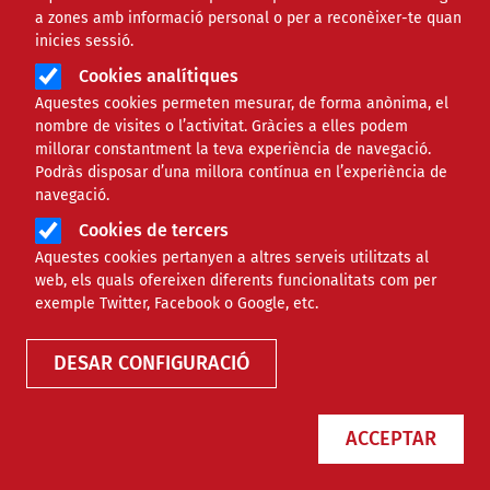
a zones amb informació personal o per a reconèixer-te quan
inicies sessió.
Àmbit
TECNOLÒGIC
Cookies analítiques
Aquestes cookies permeten mesurar, de forma anònima, el
Guia bàsica de Canva
nombre de visites o l’activitat. Gràcies a elles podem
millorar constantment la teva experiència de navegació.
Podràs disposar d’una millora contínua en l’experiència de
Comparteix
navegació.
Cookies de tercers
Compartir en altres xarxes socials
F
X
Aquestes cookies pertanyen a altres serveis utilitzats al
web, els quals ofereixen diferents funcionalitats com per
a
23/12/2024
exemple Twitter, Facebook o Google, etc.
Entitat redactora
Colectic - Informàtic
c
DESAR CONFIGURACIÓ
e
b
ACCEPTAR
o