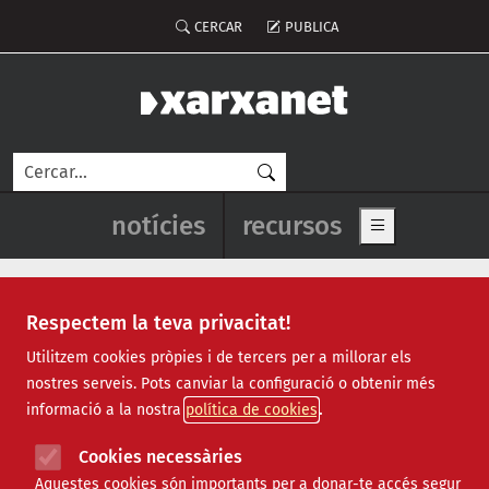
Vés al contingut
Menú del compte d'usuari
CERCAR
PUBLICA
Cerca
Navegació principal de l'enca
notícies
recursos
Show main me
Respectem la teva privacitat!
Recursos
Utilitzem cookies pròpies i de tercers per a millorar els
nostres serveis. Pots canviar la configuració o obtenir més
Tots
|
Econòmic
|
Jurídic
|
Projectes
|
Tecnològic
|
informació a la nostra
política de cookies
Formació
|
Finançament
|
Biblioteca
|
Ofertes de feina
|
Assessorament
|
Fes voluntariat
|
Cookies necessàries
Webinars
Aquestes cookies són importants per a donar-te accés segur