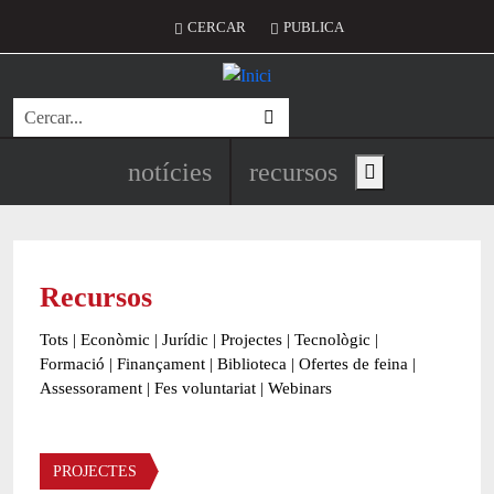
Vés al contingut
Menú del compte d'usuari
CERCAR
PUBLICA
Cerca
Navegació principal de l'encapç
notícies
recursos
Show main menu
Recursos
Tots
|
Econòmic
|
Jurídic
|
Projectes
|
Tecnològic
|
Formació
|
Finançament
|
Biblioteca
|
Ofertes de feina
|
Assessorament
|
Fes voluntariat
|
Webinars
Àmbit
PROJECTES