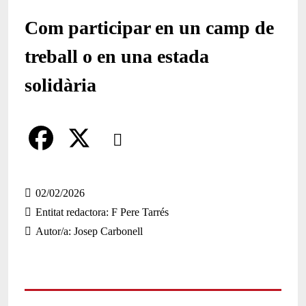
Com participar en un camp de
treball o en una estada
solidària
Comparteix
Compartir en altres xarxes socials
F
X
a
02/02/2026
Entitat redactora
F Pere Tarrés
c
Autor/a
Josep Carbonell
e
b
o