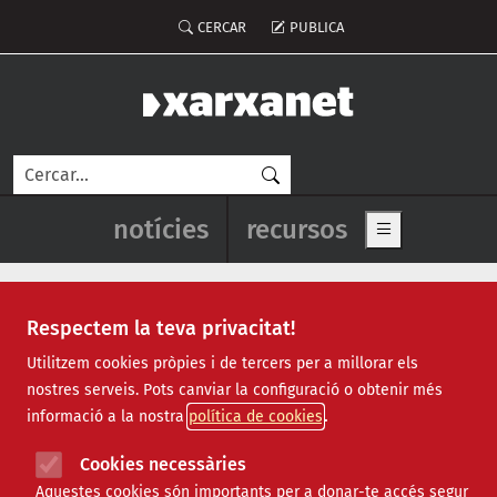
Vés al contingut
Menú del compte d'usuari
CERCAR
PUBLICA
Cerca
Navegació principal de l'enca
notícies
recursos
Show main me
Respectem la teva privacitat!
Recursos
Utilitzem cookies pròpies i de tercers per a millorar els
nostres serveis. Pots canviar la configuració o obtenir més
Tots
|
Econòmic
|
Jurídic
|
Projectes
|
Tecnològic
|
informació a la nostra
política de cookies
Formació
|
Finançament
|
Biblioteca
|
Ofertes de feina
|
Assessorament
|
Fes voluntariat
|
Cookies necessàries
Webinars
Aquestes cookies són importants per a donar-te accés segur