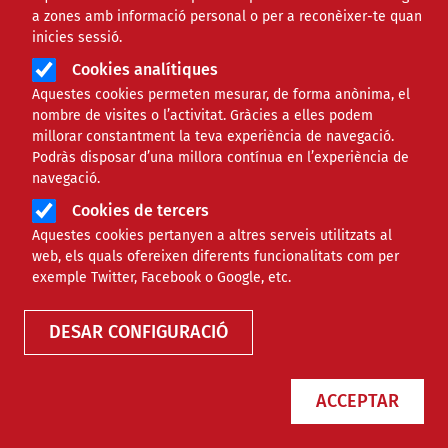
a zones amb informació personal o per a reconèixer-te quan
inicies sessió.
Àmbit
ECONÒMIC
Cookies analítiques
Aquestes cookies permeten mesurar, de forma anònima, el
Tot el que cal saber sobre la
nombre de visites o l’activitat. Gràcies a elles podem
millorar constantment la teva experiència de navegació.
fiscalitat de les festes majors
Podràs disposar d’una millora contínua en l’experiència de
navegació.
Cookies de tercers
Comparteix
Aquestes cookies pertanyen a altres serveis utilitzats al
web, els quals ofereixen diferents funcionalitats com per
Compartir en altres xarxes socials
F
X
exemple Twitter, Facebook o Google, etc.
a
20/06/2024
DESAR CONFIGURACIÓ
Entitat redactora
c
Suport Tercer Sector - Econòmic
e
Autor/a
María Eugenia Ifer
ACCEPTAR
b