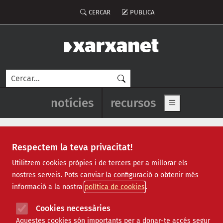
Vés al contingut
Menú del compte d'usuari
CERCAR
PUBLICA
Cerca
Navegació principal de l'enca
notícies
recursos
Show main me
Respectem la teva privacitat!
Tècnica d’Administració i
Utilitzem cookies pròpies i de tercers per a millorar els
nostres serveis. Pots canviar la configuració o obtenir més
Comptabilitat
informació a la nostra
política de cookies
Cookies necessàries
Nom de l'entitat
Aquestes cookies són importants per a donar-te accés segur