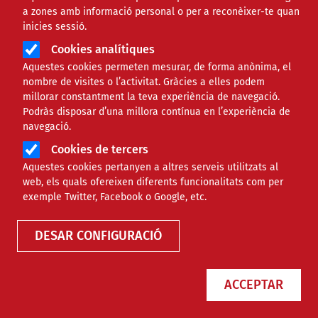
Minyons Escoltes i Guies de Catalunya
a zones amb informació personal o per a reconèixer-te quan
inicies sessió.
Correu electrònic
laboral@escoltesiguies.cat
Cookies analítiques
Aquestes cookies permeten mesurar, de forma anònima, el
nombre de visites o l’activitat. Gràcies a elles podem
Població
Sant Cugat del Vallès
millorar constantment la teva experiència de navegació.
Podràs disposar d’una millora contínua en l’experiència de
navegació.
Termini
21/06/2026
Cookies de tercers
Aquestes cookies pertanyen a altres serveis utilitzats al
web, els quals ofereixen diferents funcionalitats com per
Informació addicional adjunta
exemple Twitter, Facebook o Google, etc.
DESCARREGAR L'ARXIU
(109.73 KB)
DESAR CONFIGURACIÓ
Descripció del lloc de treball
ACCEPTAR
Minyons Escoltes i Guies de Catalunya (MEG)
convoca una plaça de tècnica administrativa a