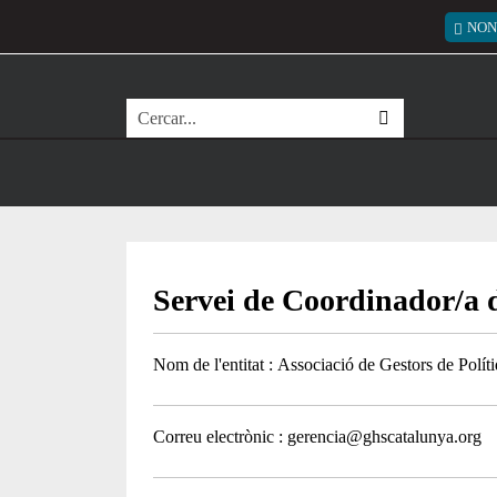
Vés al contingut
Menú
NON
Cerca
Servei de Coordinador/a de
Nom de l'entitat
Associació de Gestors de Polít
Correu electrònic
gerencia@ghscatalunya.org