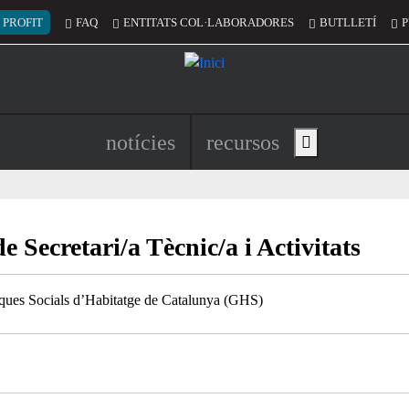
 del compte d'usuari
 PROFIT
FAQ
ENTITATS COL·LABORADORES
BUTLLETÍ
P
Navegació principal de l'encapç
notícies
recursos
Show main menu
 Secretari/a Tècnic/a i Activitats
iques Socials d’Habitatge de Catalunya (GHS)