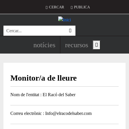
Vés al contingut
Menú del compte d'usuari
CERCAR
PUBLICA
Cerca
Navegació principal de l'encapç
notícies
recursos
Show main menu
Monitor/a de lleure
Nom de l'entitat
El Racó del Saber
Correu electrònic
Info@elracodelsaber.com