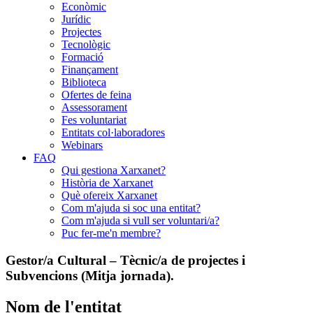
Econòmic
Jurídic
Projectes
Tecnològic
Formació
Finançament
Biblioteca
Ofertes de feina
Assessorament
Fes voluntariat
Entitats col·laboradores
Webinars
FAQ
Qui gestiona Xarxanet?
Història de Xarxanet
Què ofereix Xarxanet
Com m'ajuda si soc una entitat?
Com m'ajuda si vull ser voluntari/a?
Puc fer-me'n membre?
Gestor/a Cultural – Tècnic/a de projectes i
Subvencions (Mitja jornada).
Nom de l'entitat