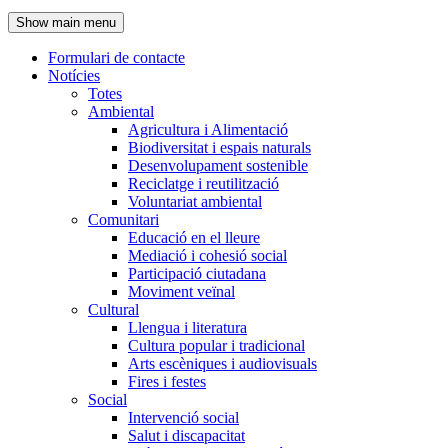
de
Show main menu
l'encapçalament
Formulari de contacte
Notícies
Navegació
Totes
principal
Ambiental
Agricultura i Alimentació
Biodiversitat i espais naturals
Desenvolupament sostenible
Reciclatge i reutilització
Voluntariat ambiental
Comunitari
Educació en el lleure
Mediació i cohesió social
Participació ciutadana
Moviment veïnal
Cultural
Llengua i literatura
Cultura popular i tradicional
Arts escèniques i audiovisuals
Fires i festes
Social
Intervenció social
Salut i discapacitat