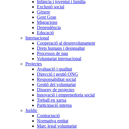
Infància i joventut i família
Exclusió social
Gènere
Gent Gran
Migracions
Dependència
Educació
Internacional
Cooperació al desenvolupament
Drets humans i desigualtat
Processos de pau
Voluntariat internacional
Projectes
Avaluació i qualitat
Direcció i gestió ONG
Responsabilitat social
Gestió del voluntariat
Disseny de projectes
Innovació i emprenedoria social
Treball en xarxa
Participació interna
Jurídic
Contractació
Normativa entitat
Marc legal voluntariat