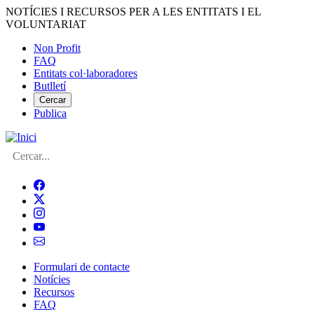
Vés
NOTÍCIES I RECURSOS PER A LES ENTITATS I EL
al
VOLUNTARIAT
contingut
Non Profit
FAQ
Menú
Entitats col·laboradores
del
Butlletí
compte
Cercar
Publica
d'usuari
Cerca
Formulari de contacte
Notícies
Navegació
Recursos
principal
FAQ