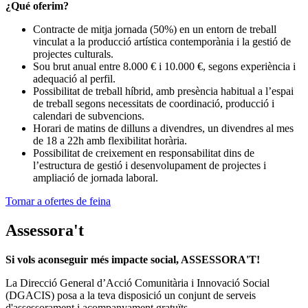
¿Qué oferim?
Contracte de mitja jornada (50%) en un entorn de treball
vinculat a la producció artística contemporània i la gestió de
projectes culturals.
Sou brut anual entre 8.000 € i 10.000 €, segons experiència i
adequació al perfil.
Possibilitat de treball híbrid, amb presència habitual a l’espai
de treball segons necessitats de coordinació, producció i
calendari de subvencions.
Horari de matins de dilluns a divendres, un divendres al mes
de 18 a 22h amb flexibilitat horària.
Possibilitat de creixement en responsabilitat dins de
l’estructura de gestió i desenvolupament de projectes i
ampliació de jornada laboral.
Tornar a ofertes de feina
Assessora't
Si vols aconseguir més impacte social, ASSESSORA'T!
La
Direcció General d’Acció Comunitària i Innovació Social
(DGACIS)
posa a la teva disposició un conjunt de serveis
d'assessorament i acompanyament gratuïts.