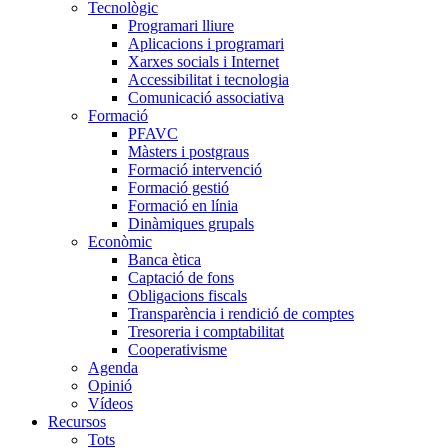
Tecnològic
Programari lliure
Aplicacions i programari
Xarxes socials i Internet
Accessibilitat i tecnologia
Comunicació associativa
Formació
PFAVC
Màsters i postgraus
Formació intervenció
Formació gestió
Formació en línia
Dinàmiques grupals
Econòmic
Banca ètica
Captació de fons
Obligacions fiscals
Transparència i rendició de comptes
Tresoreria i comptabilitat
Cooperativisme
Agenda
Opinió
Vídeos
Recursos
Tots