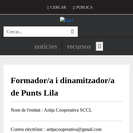
Vés al contingut
Menú del compte d'usuari
CERCAR
PUBLICA
Cerca
Navegació principal de l'encapç
notícies
recursos
Show main menu
Formador/a i dinamitzador/a
de Punts Lila
Nom de l'entitat
Aritja Cooperativa SCCL
Correu electrònic
aritjacooperativa@gmail.com