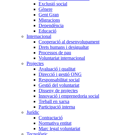
Exclusió social
Gènere
Gent Gran
Migracions
Dependència
Educació
Internacional
Cooperació al desenvolupament
Drets humans i desigualtat
Processos de pau
Voluntariat internacional
Projectes
Avaluació i qualitat
Direcció i gestió ONG
Responsabilitat social
Gestió del voluntariat
Disseny de projectes
Innovació i emprenedoria social
Treball en xarxa
Participació interna
Jurídic
Contractació
Normativa entitat
Marc legal voluntariat
Tecnològic