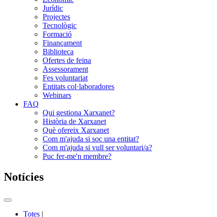
Jurídic
Projectes
Tecnològic
Formació
Finançament
Biblioteca
Ofertes de feina
Assessorament
Fes voluntariat
Entitats col·laboradores
Webinars
FAQ
Qui gestiona Xarxanet?
Història de Xarxanet
Què ofereix Xarxanet
Com m'ajuda si soc una entitat?
Com m'ajuda si vull ser voluntari/a?
Puc fer-me'n membre?
Notícies
Commutador
del
Totes
|