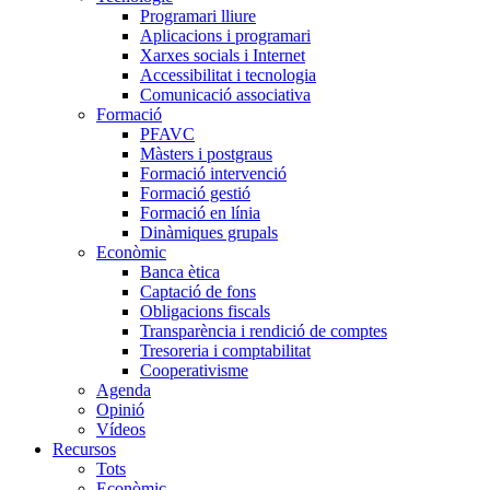
Programari lliure
Aplicacions i programari
Xarxes socials i Internet
Accessibilitat i tecnologia
Comunicació associativa
Formació
PFAVC
Màsters i postgraus
Formació intervenció
Formació gestió
Formació en línia
Dinàmiques grupals
Econòmic
Banca ètica
Captació de fons
Obligacions fiscals
Transparència i rendició de comptes
Tresoreria i comptabilitat
Cooperativisme
Agenda
Opinió
Vídeos
Recursos
Tots
Econòmic