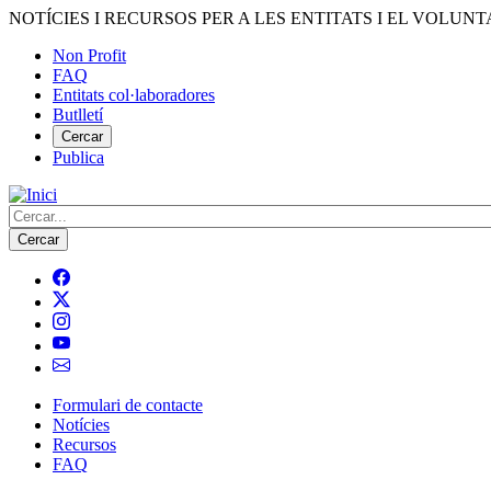
Vés
NOTÍCIES I RECURSOS PER A LES ENTITATS I EL VOLUNT
al
Non Profit
contingut
FAQ
Menú
Entitats col·laboradores
del
Butlletí
compte
Cercar
Publica
d'usuari
Cerca
Formulari de contacte
Notícies
Navegació
Recursos
principal
FAQ
de