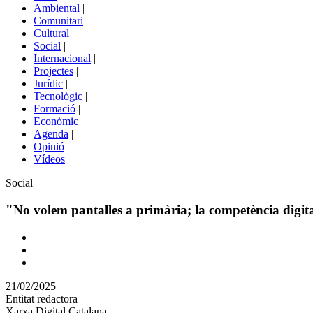
menú
Ambiental
|
de
Comunitari
|
portals
Cultural
|
Social
|
Internacional
|
Projectes
|
Jurídic
|
Tecnològic
|
Formació
|
Econòmic
|
Agenda
|
Opinió
|
Vídeos
Àmbit
Social
de
la
"No volem pantalles a primària; la competència digita
notícia
Comparteix
Compartir
en
21/02/2025
altres
Entitat redactora
xarxes
Xarxa Digital Catalana
socials