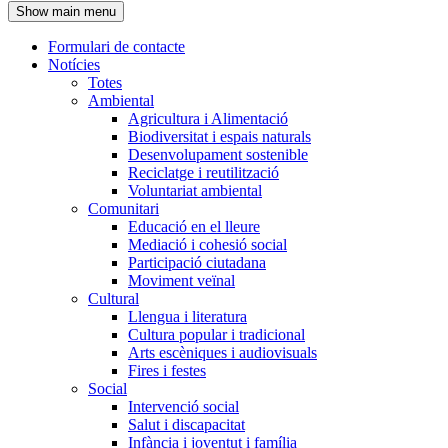
Show main menu
l'encapçalament
Formulari de contacte
Notícies
Navegació
Totes
principal
Ambiental
Agricultura i Alimentació
Biodiversitat i espais naturals
Desenvolupament sostenible
Reciclatge i reutilització
Voluntariat ambiental
Comunitari
Educació en el lleure
Mediació i cohesió social
Participació ciutadana
Moviment veïnal
Cultural
Llengua i literatura
Cultura popular i tradicional
Arts escèniques i audiovisuals
Fires i festes
Social
Intervenció social
Salut i discapacitat
Infància i joventut i família